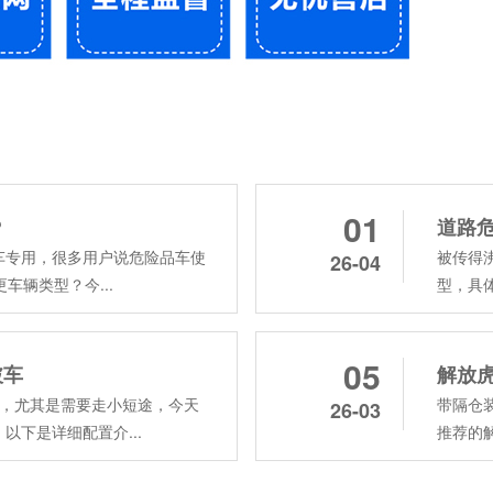
01
?
道路
车专用，很多用户说危险品车使
被传得
26-04
辆类型？‌今...
型，具
05
破车
解放
型，尤其是需要走小短途，今天
带隔仓
26-03
下是详细配置介...
推荐的解