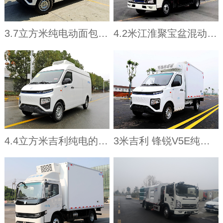
3.7立方米纯电动面包冷藏车
4.2米江淮聚宝盆混动冷藏车
4.4立方米吉利纯电的面包冷藏车
3米吉利 锋锐V5E纯电动冷藏车