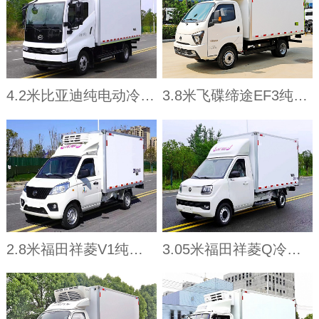
4.2米比亚迪纯电动冷藏车
3.8米飞碟缔途EF3纯电动冷藏车
2.8米福田祥菱V1纯电动冷藏车
3.05米福田祥菱Q冷藏车