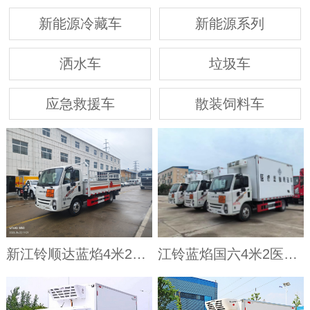
新能源冷藏车
新能源系列
洒水车
垃圾车
应急救援车
散装饲料车
新江铃顺达蓝焰4米2气瓶运输车
江铃蓝焰国六4米2医疗废物转运车