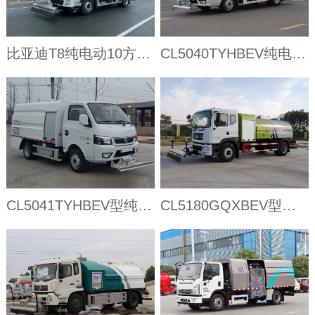
比亚迪T8纯电动10方路面清洗车
CL5040TYHBEV纯电动路面养护车
CL5041TYHBEV型纯电动路面养护车
CL5180GQXBEV型纯电动清洗车