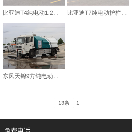
比亚迪T4纯电动1.2方路面清洗车
比亚迪T7纯电动护栏清洗车
东风天锦9方纯电动路面清洗车
1
13条
免费电话