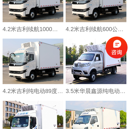
4.2米吉利续航1000公里电动冷藏车
4.2米吉利续航600公里电动冷藏车
4.2米吉利纯电动89度电续航200多公里冷藏车
3.5米华晨鑫源纯电动T50-EV冷藏车