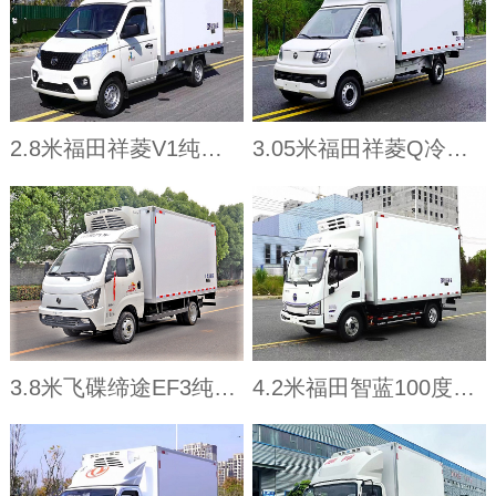
2.8米福田祥菱V1纯电动冷藏车
3.05米福田祥菱Q冷藏车
3.8米飞碟缔途EF3纯电动冷藏车
4.2米福田智蓝100度电新能源冷藏车