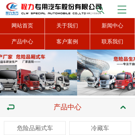
网站首页
关于我们
新闻中心
产品中心
客户案例
联系我们
产品中心
危险品厢式车
冷藏车