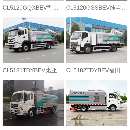
CL5120GQXBEV型纯电动护栏清洗车
CL5120GSSBEV纯电动洒水车
CL5181TDYBEV比亚迪T8纯电动多功能抑尘车
CL5182TDYBEV福田纯电动多功能抑尘车