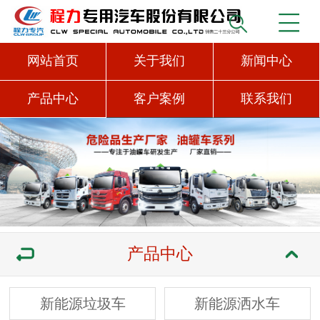
网站首页
关于我们
新闻中心
产品中心
客户案例
联系我们
产品中心
新能源垃圾车
新能源洒水车