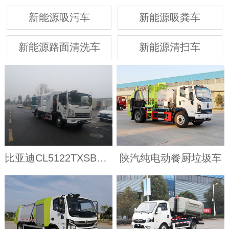
新能源吸污车
新能源吸粪车
新能源路面清洗车
新能源清扫车
比亚迪CL5122TXSBEV型纯电动洗扫车
陕汽纯电动餐厨垃圾车