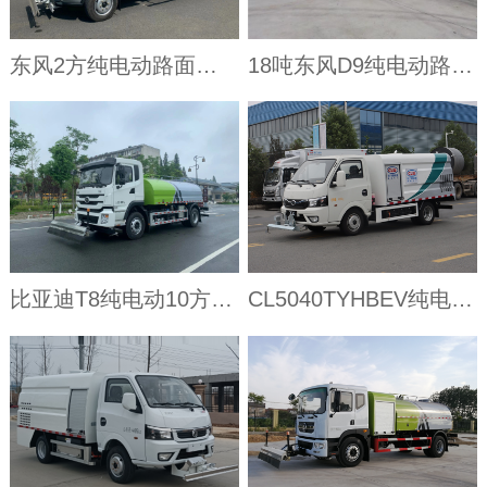
东风2方纯电动路面养护车
18吨东风D9纯电动路面清洗车
比亚迪T8纯电动10方路面清洗车
CL5040TYHBEV纯电动路面养护车