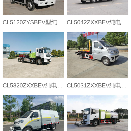
CL5120ZYSBEV型纯电动压缩车
CL5042ZXXBEV纯电动车厢可卸式垃圾车
CL5320ZXXBEV纯电动车厢可卸式垃圾车
CL5031ZXXBEV纯电动车厢可卸式垃圾车