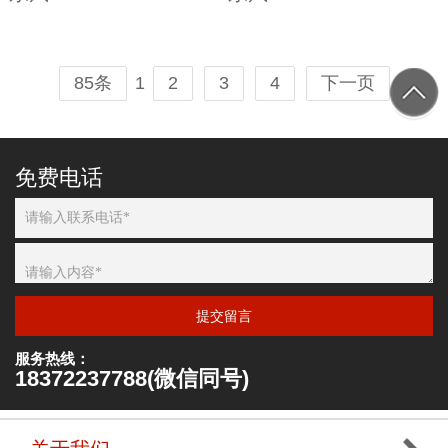
1
85条
2
3
4
下一页
免费电话
提交留言
服务热线：
18372237788(微信同号)