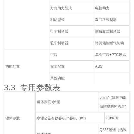
方向助力型式
电控助力
制动型式
双回路气制动
行车制动器
前后鼓式制动器
驻车制动器
弹簧储能断气制动
空调
单冷空调+PTC暖风
功能配置
安全配置
ABS
其他功能
3.3 专用参数表
5mm/（罐体内部
罐体厚度 /涂层
做防腐防锈涂层）
罐体参数
水罐公告有效容积/**容积（m³）
7.09/10
Q235碳钢（选装