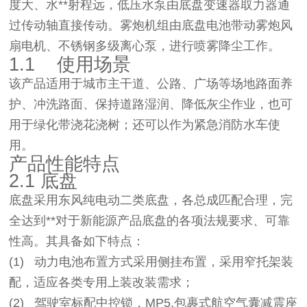
度大、水**射程远，低压水泵由底盘变速器取力器通
过传动轴直接传动。雾炮机组由底盘电池带动雾炮风
扇电机、不锈钢多级离心泵，进行喷雾降尘工作。
1.1 使用场景
该产品适用于城市主干道、公路、广场等场地路面养
护、冲洗路面、保持道路湿润、降低灰尘作业，也可
用于绿化带浇花浇树；还可以作为紧急消防水车使
用。
产品性能特点
2.1 底盘
底盘采用东风纯电动二类底盘，各总成匹配合理，完
全达到**对于新能源产品底盘的各项法规要求、可靠
性高。其具备如下特点：
(1) 动力电池布置方式采用侧挂布置，采用窄托架装
配，适应各类专用上装改装需求；
(2) 驾驶室标配中控锁，MP5,包裹式航空气囊减震座