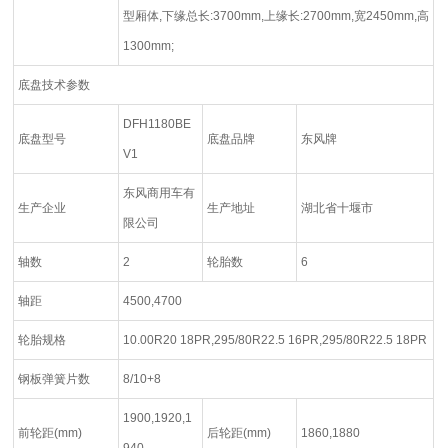
型厢体,下缘总长:3700mm,上缘长:2700mm,宽2450mm,高
1300mm;
底盘技术参数
DFH1180BE
底盘型号
底盘品牌
东风牌
V1
东风商用车有
生产企业
生产地址
湖北省十堰市
限公司
轴数
2
轮胎数
6
轴距
4500,4700
轮胎规格
10.00R20 18PR,295/80R22.5 16PR,295/80R22.5 18PR
钢板弹簧片数
8/10+8
1900,1920,1
前轮距(mm)
后轮距(mm)
1860,1880
940