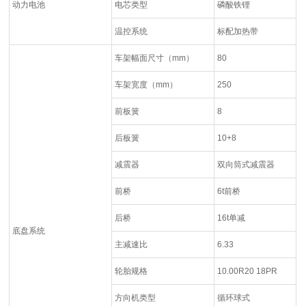
动力电池
电芯类型
磷酸铁锂
温控系统
标配加热带
车架幅面尺寸（mm）
80
车架宽度（mm）
250
前板簧
8
后板簧
10+8
减震器
双向筒式减震器
前桥
6t前桥
后桥
16t单减
底盘系统
主减速比
6.33
轮胎规格
10.00R20 18PR
方向机类型
循环球式