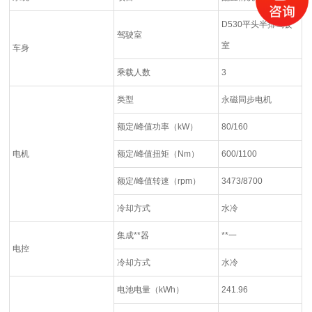
D530平头半排驾驶
驾驶室
室
车身
乘载人数
3
类型
永磁同步电机
额定/峰值功率（kW）
80/160
电机
额定/峰值扭矩（Nm）
600/1100
额定/峰值转速（rpm）
3473/8700
冷却方式
水冷
集成**器
**一
电控
冷却方式
水冷
电池电量（kWh）
241.96