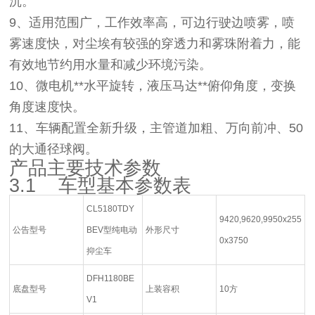
沉。
9、适用范围广，工作效率高，可边行驶边喷雾，喷
雾速度快，对尘埃有较强的穿透力和雾珠附着力，能
有效地节约用水量和减少环境污染。
10、微电机**水平旋转，液压马达**俯仰角度，变换
角度速度快。
11、车辆配置全新升级，主管道加粗、万向前冲、50
的大通径球阀。
产品主要技术参数
3.1 车型基本参数表
CL5180TDY
9420,9620,9950x255
公告型号
BEV型纯电动
外形尺寸
0x3750
抑尘车
DFH1180BE
底盘型号
上装容积
10方
V1