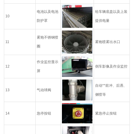
电池以及电池
给车辆底盘以及上装
10
防护罩
提供电量
雾炮不锈钢喷
11
雾炮喷雾出水口
圈
作业监控显示
12
倒车影像及作业监控
屏
自动**前冲、后洒、
13
气动球阀
侧喷等
14
急停按钮
紧急停止按钮