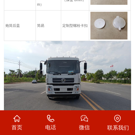
（厚度 6mm）
m）
炮筒后盖
简易
定制型螺栓卡扣
首页
电话
微信
联系我们