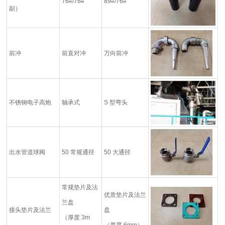
76#/76#
89#/76#
副）
前冲
前直对冲
万向前冲
不锈钢电子高炮
轴承式
S 型弯头
出水管道球阀
50 常规通径
50 大通径
常规垫片及法
优质垫片及法兰
兰盘
接头垫片及法兰
盘
（厚度 3m