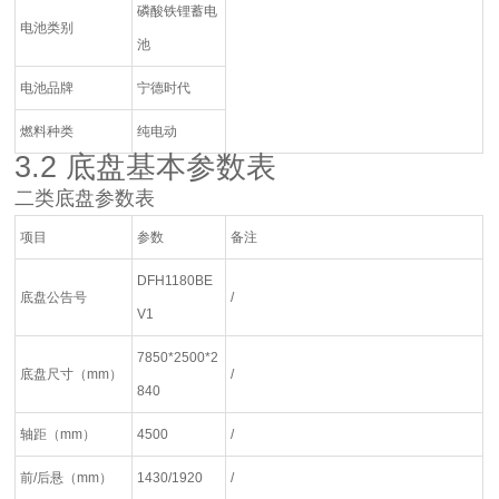
磷酸铁锂蓄电
电池类别
池
电池品牌
宁德时代
燃料种类
纯电动
3.2 底盘基本参数表
二类底盘参数表
项目
参数
备注
DFH1180BE
底盘公告号
/
V1
7850*2500*2
底盘尺寸（mm）
/
840
轴距（mm）
4500
/
前/后悬（mm）
1430/1920
/