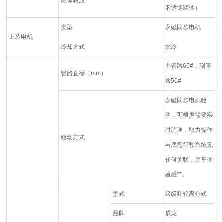
罐体材质
不锈钢罐体）
类型
永磁同步电机
上装电机
冷却方式
水冷
主管路65#，副管
管路直径（mm）
路50#
永磁同步电机驱
动，可根据需要实
时调速，取力操作
驱动方式
与底盘行驶系统无
任何关联，用车体
验感**。
型式
双级叶轮离心式
品牌
威龙