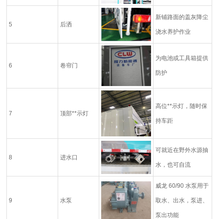
新铺路面的盖灰降尘
5
后洒
浇水养护作业
为电池或工具箱提供
6
卷帘门
防护
高位**示灯，随时保
7
顶部**示灯
持车距
可就近在野外水源抽
8
进水口
水，也可自流
威龙
60/90
水泵用于
9
水泵
取水、出水，泵进、
泵出功能