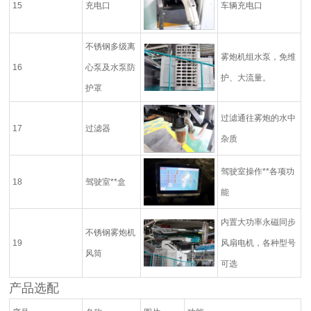
15
充电口
车辆充电口
不锈钢多级离
雾炮机组水泵，免维
16
心泵及水泵防
护、大流量。
护罩
过滤通往雾炮的水中
17
过滤器
杂质
驾驶室操作**各项功
18
驾驶室**盒
能
内置大功率永磁同步
不锈钢雾炮机
19
风扇电机，各种型号
风筒
可选
产品选配