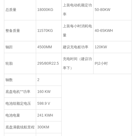
上装电动机额定功
总质量
18000KG
50-80KW
率
上装每小时消耗电
整备质量
11570KG
40-65KWH
量
轴距
4500MM
建议充电桩功率
120KW
充电时间（建议功
轮胎
295/80R22.5
约2小时
率下）
轴数
2
底盘电机**功率
160 KW
电池组额定电压
598.9 V
电池电量
241 KWH
底盘满载续航里程
300KM