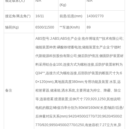
额定载客(人)
N/A
N/A
(Kg)
接近角/离去角(°)
16/11
前悬/后悬(mm)
1430/2770
轴荷(Kg)
6500/11500
**车速(Km/h)
89
ABS型号:J ABS;ABS生产企业:焦作博瑞克**技术有限公司;
储能装置种类:磷酸铁锂蓄电池;储能装置生产企业:宁德时
代新能源科技股份有限公司;侧后防护情况:侧面防护装置材
料采用铝合金100,连接方式为螺栓连接,后防护装置材料为
Q34**,连接方式为螺栓连接,后部防护装置的断面尺寸为:6
0×120(mm),离地面高度380mm;专用功能及装置:水泵,远
备注
程射雾器,储液箱,洒水系统,主要用途为抑尘、降霾、除尘
等;选装喷雾,喷洒装置;后伸尺寸:720,920,1250;其他说明:
电机的额定/峰值功率分别为:80kW/160kW;长度/轴距/后悬/
后伸量对应关系(mm):9420/4500/2770/720;9620/4500/2
770/920;9950/4500/2770/1250,有效容积:7.27立方米,异