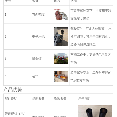
序号
名称
图片
功能
可装于驾驶室下，主要用于路
1
万向鸭嘴
面保湿，降尘
驾驶室**，可多方位调节， 水
2
电子水炮
柱可调节，可用于园林绿化，
道路两侧保湿降尘
车辆工作中，更好的**示后方
3
箭头灯
车辆
装于驾驶室上，工作时更好的
4
长**
**示前方车辆
产品优势
配件说明
标配参数
选装参数
示例图片
管道规格（主/