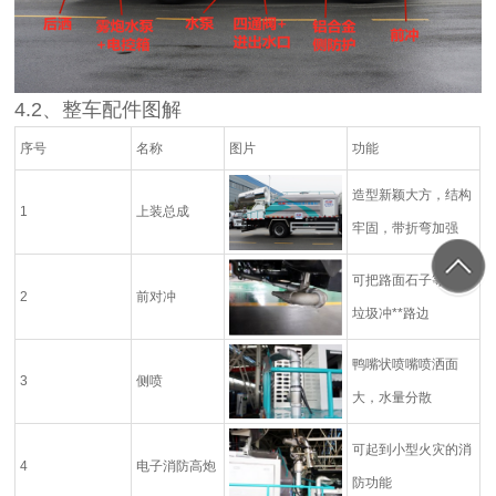
4.2
、整车配件图解
序号
名称
图片
功能
造型新颖大方，结构
1
上装总成
牢固，带折弯加强
可把路面石子等小块
2
前对冲
垃圾冲**路边
鸭嘴状喷嘴喷洒面
3
侧喷
大，水量分散
可起到小型火灾的消
4
电子消防高炮
防功能