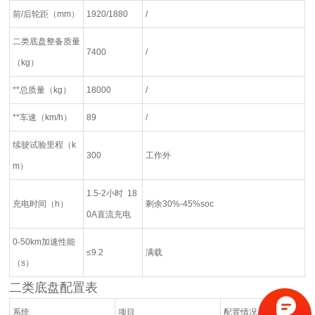
前/后轮距（mm）
1920/1880
/
二类底盘整备质量
7400
/
（kg）
**总质量（kg）
18000
/
**车速（km/h）
89
/
续驶试验里程（k
300
工作外
m）
1.5-2小时 18
充电时间（h）
剩余30%-45%soc
0A直流充电
0-50km加速性能
≤9.2
满载
（s）
二类底盘配置表
系统
项目
配置情况