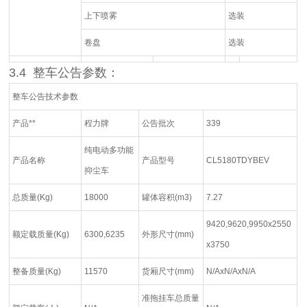
上下喷雾
选装
卷盘
选装
3.4
整车公告参数
：
整车公告技术参数
产品**
程力牌
公告批次
339
纯电动多功能
产品名称
产品型号
CL5180TDYBEV
抑尘车
总质量(Kg)
18000
罐体容积(m3)
7.27
9420,9620,9950x2550
额定载质量(Kg)
6300,6235
外形尺寸(mm)
x3750
整备质量(Kg)
11570
货厢尺寸(mm)
N/AxN/AxN/A
准拖挂车总质量