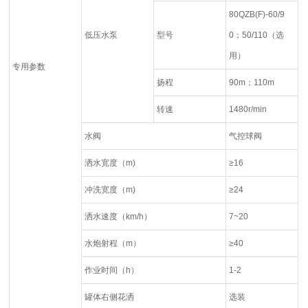
80QZB(F)-60/9
低压水泵
型号
0；50/110（选
用）
专用参数
扬程
90m；110m
转速
1480r/min
水阀
气控球阀
洒水宽度（m)
≥16
冲洗宽度（m)
≥24
洒水速度（km/h）
7~20
水炮射程（m）
≥40
作业时间（h）
1-2
罐体右侧花洒
选装