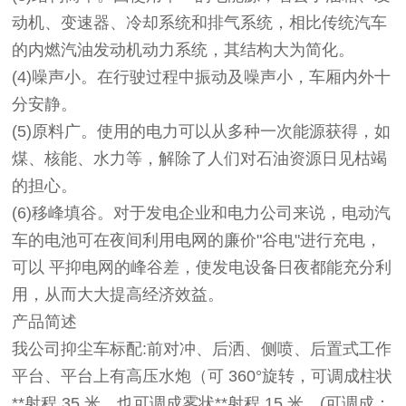
动机、变速器、冷却系统和排气系统，相比传统汽车
的内燃汽油发动机动力系统，其结构大为简化。
(4)噪声小。在行驶过程中振动及噪声小，车厢内外十
分安静。
(5)原料广。使用的电力可以从多种一次能源获得，如
煤、核能、水力等，解除了人们对石油资源日见枯竭
的担心。
(6)移峰填谷。对于发电企业和电力公司来说，电动汽
车的电池可在夜间利用电网的廉价"谷电"进行充电，
可以 平抑电网的峰谷差，使发电设备日夜都能充分利
用，从而大大提高经济效益。
产品简述
我公司抑尘车标配:前对冲、后洒、侧喷、后置式工作
平台、平台上有高压水炮（可 360°旋转，可调成柱状
**射程 35 米，也可调成雾状**射程 15 米，(可调成：