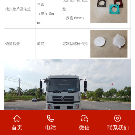
优质垫片及法兰
兰盘
接头垫片及法兰
盘
（厚度 3m
（厚度 6mm）
m）
炮筒后盖
简易
定制型螺栓卡扣
首页
电话
微信
联系我们