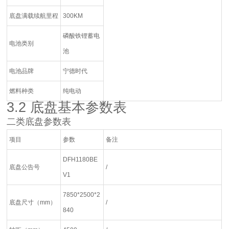
底盘满载续航里程
300KM
磷酸铁锂蓄电
电池类别
池
电池品牌
宁德时代
燃料种类
纯电动
3.2 底盘基本参数表
二类底盘参数表
项目
参数
备注
DFH1180BE
底盘公告号
/
V1
7850*2500*2
底盘尺寸（mm）
/
840