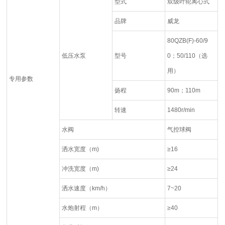
型式
双级叶轮离心式
品牌
威龙
80QZB(F)-60/9
低压水泵
型号
0；50/110（选
用）
专用参数
扬程
90m；110m
转速
1480r/min
水阀
气控球阀
洒水宽度（m)
≥16
冲洗宽度（m)
≥24
洒水速度（km/h）
7~20
水炮射程（m）
≥40