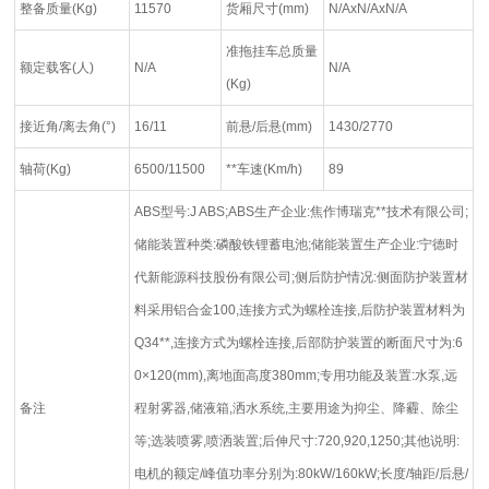
整备质量(Kg)
11570
货厢尺寸(mm)
N/AxN/AxN/A
准拖挂车总质量
额定载客(人)
N/A
N/A
(Kg)
接近角/离去角(°)
16/11
前悬/后悬(mm)
1430/2770
轴荷(Kg)
6500/11500
**车速(Km/h)
89
ABS型号:J ABS;ABS生产企业:焦作博瑞克**技术有限公司;
储能装置种类:磷酸铁锂蓄电池;储能装置生产企业:宁德时
代新能源科技股份有限公司;侧后防护情况:侧面防护装置材
料采用铝合金100,连接方式为螺栓连接,后防护装置材料为
Q34**,连接方式为螺栓连接,后部防护装置的断面尺寸为:6
0×120(mm),离地面高度380mm;专用功能及装置:水泵,远
备注
程射雾器,储液箱,洒水系统,主要用途为抑尘、降霾、除尘
等;选装喷雾,喷洒装置;后伸尺寸:720,920,1250;其他说明:
电机的额定/峰值功率分别为:80kW/160kW;长度/轴距/后悬/