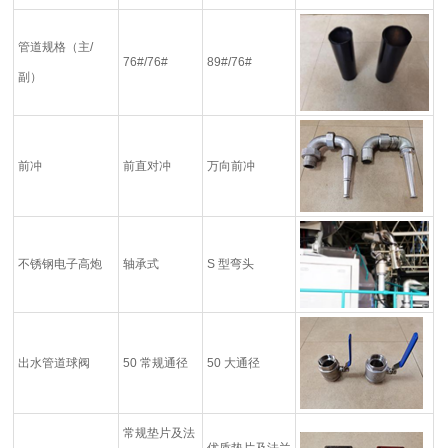
管道规格（主/
76#/76#
89#/76#
副）
前冲
前直对冲
万向前冲
不锈钢电子高炮
轴承式
S 型弯头
出水管道球阀
50 常规通径
50 大通径
常规垫片及法