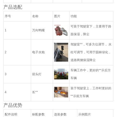
产品选配
序号
名称
图片
功能
可装于驾驶室下，主要用于路
1
万向鸭嘴
面保湿，降尘
驾驶室**，可多方位调节， 水
2
电子水炮
柱可调节，可用于园林绿化，
道路两侧保湿降尘
车辆工作中，更好的**示后方
3
箭头灯
车辆
装于驾驶室上，工作时更好的
4
长**
**示前方车辆
产品优势
配件说明
标配参数
选装参数
示例图片