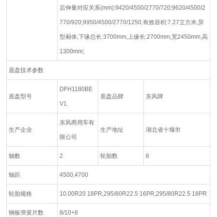
后伸量对应关系(mm):9420/4500/2770/720;9620/4500/2
770/920;9950/4500/2770/1250,有效容积:7.27立方米,异
型厢体,下缘总长:3700mm,上缘长:2700mm,宽2450mm,高
1300mm;
底盘技术参数
DFH1180BE
底盘型号
底盘品牌
东风牌
V1
东风商用车有
生产企业
生产地址
湖北省十堰市
限公司
轴数
2
轮胎数
6
轴距
4500,4700
轮胎规格
10.00R20 18PR,295/80R22.5 16PR,295/80R22.5 18PR
钢板弹簧片数
8/10+8