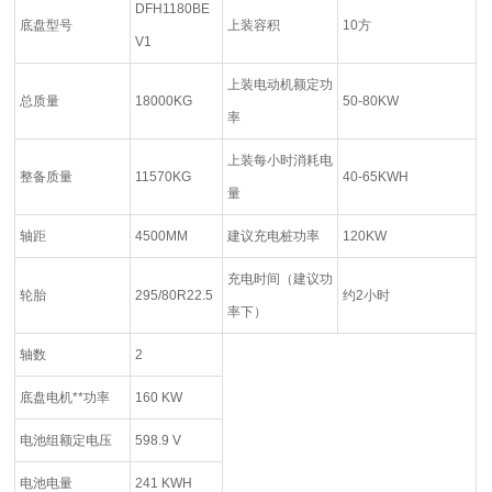
DFH1180BE
底盘型号
上装容积
10方
V1
上装电动机额定功
总质量
18000KG
50-80KW
率
上装每小时消耗电
整备质量
11570KG
40-65KWH
量
轴距
4500MM
建议充电桩功率
120KW
充电时间（建议功
轮胎
295/80R22.5
约2小时
率下）
轴数
2
底盘电机**功率
160 KW
电池组额定电压
598.9 V
电池电量
241 KWH