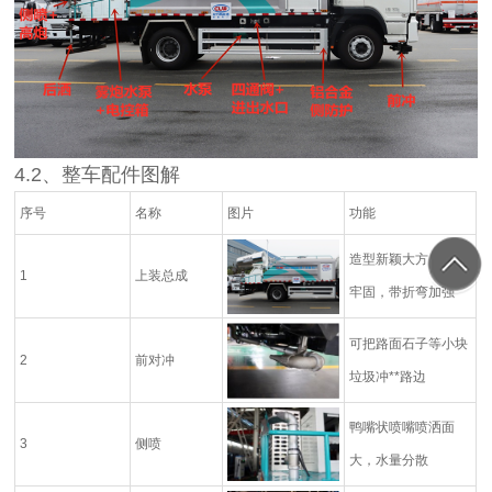
4.2
、整车配件图解
序号
名称
图片
功能
造型新颖大方，结构
1
上装总成
牢固，带折弯加强
可把路面石子等小块
2
前对冲
垃圾冲**路边
鸭嘴状喷嘴喷洒面
3
侧喷
大，水量分散