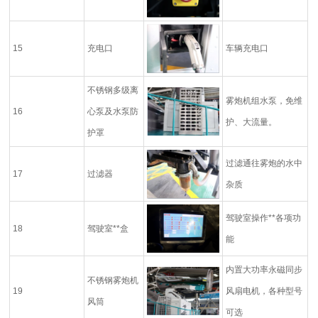
15
充电口
车辆充电口
不锈钢多级离
雾炮机组水泵，免维
16
心泵及水泵防
护、大流量。
护罩
过滤通往雾炮的水中
17
过滤器
杂质
驾驶室操作**各项功
18
驾驶室**盒
能
内置大功率永磁同步
不锈钢雾炮机
19
风扇电机，各种型号
风筒
可选