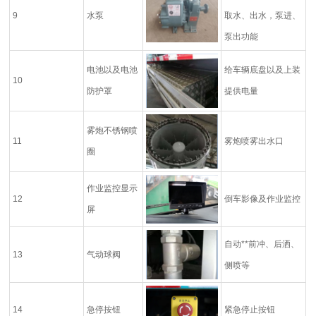
9
水泵
取水、出水，泵进、
泵出功能
电池以及电池
给车辆底盘以及上装
10
防护罩
提供电量
雾炮不锈钢喷
11
雾炮喷雾出水口
圈
作业监控显示
12
倒车影像及作业监控
屏
自动**前冲、后洒、
13
气动球阀
侧喷等
14
急停按钮
紧急停止按钮