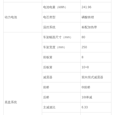
电池电量（kWh）
241.96
动力电池
电芯类型
磷酸铁锂
温控系统
标配加热带
车架幅面尺寸（mm）
80
车架宽度（mm）
250
前板簧
8
后板簧
10+8
减震器
双向筒式减震器
前桥
6t前桥
后桥
16t单减
底盘系统
主减速比
6.33