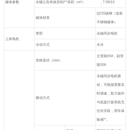
罐体参数
水罐公告有效容积/**容积（m³）
7.09/10
Q235碳钢（选装
罐体材质
不锈钢罐体）
类型
永磁同步电机
上装电机
冷却方式
水冷
主管路65#，副管
管路直径（mm）
路50#
永磁同步电机驱
动，可根据需要实
时调速，取力操作
驱动方式
与底盘行驶系统无
任何关联，用车体
验感**。