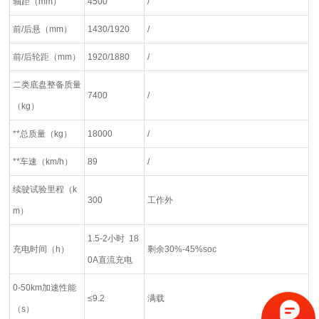
轴距（mm）
4500
/
前/后悬（mm）
1430/1920
/
前/后轮距（mm）
1920/1880
/
二类底盘整备质量
7400
/
（kg）
**总质量（kg）
18000
/
**车速（km/h）
89
/
续驶试验里程（k
300
工作外
m）
1.5-2小时 18
充电时间（h）
剩余30%-45%soc
0A直流充电
0-50km加速性能
≤9.2
满载
（s）