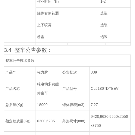
作业时间（h）
1-2
罐体右侧花洒
选装
上下喷雾
选装
卷盘
选装
3.4
整车公告参数
：
整车公告技术参数
产品**
程力牌
公告批次
339
纯电动多功能
产品名称
产品型号
CL5180TDYBEV
抑尘车
总质量(Kg)
18000
罐体容积(m3)
7.27
9420,9620,9950x2550
额定载质量(Kg)
6300,6235
外形尺寸(mm)
x3750