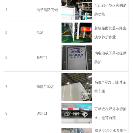
可起到小型火灾的消
4
电子消防高炮
防功能
新铺路面的盖灰降尘
5
后洒
浇水养护作业
为电池或工具箱提供
6
卷帘门
防护
高位**示灯，随时保
7
顶部**示灯
持车距
可就近在野外水源抽
8
进水口
水，也可自流
威龙
60/90
水泵用于