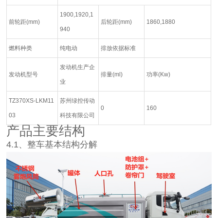
1900,1920,1
前轮距(mm)
后轮距(mm)
1860,1880
940
燃料种类
纯电动
排放依据标准
发动机生产企
发动机型号
排量
(ml)
功率
(Kw)
业
TZ370XS-LKM11
苏州绿控传动
0
160
03
科技有限公司
产品主要结构
4.1、整车基本结构分解