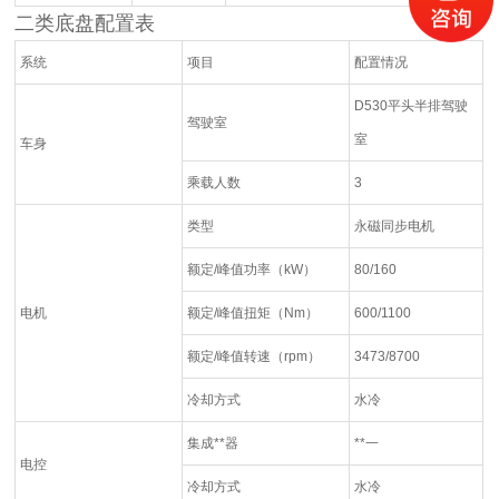
二类底盘配置表
系统
项目
配置情况
D530平头半排驾驶
驾驶室
室
车身
乘载人数
3
类型
永磁同步电机
额定/峰值功率（kW）
80/160
电机
额定/峰值扭矩（Nm）
600/1100
额定/峰值转速（rpm）
3473/8700
冷却方式
水冷
集成**器
**一
电控
冷却方式
水冷