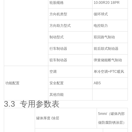
轮胎规格
10.00R20 18PR
方向机类型
循环球式
方向助力型式
电控助力
制动型式
双回路气制动
行车制动器
前后鼓式制动器
驻车制动器
弹簧储能断气制动
空调
单冷空调+PTC暖风
功能配置
安全配置
ABS
其他功能
3.3 专用参数表
5mm/（罐体内部
罐体厚度 /涂层
做防腐防锈涂层）