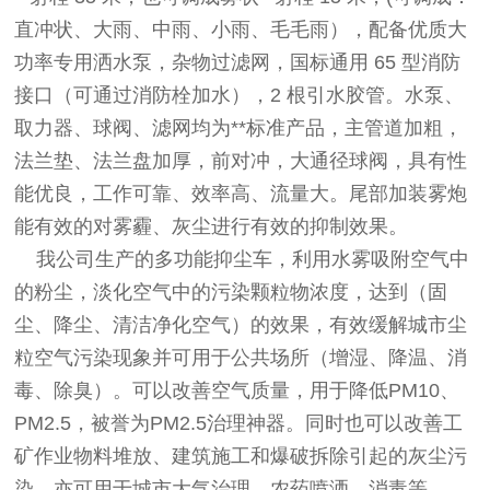
直冲状、大雨、中雨、小雨、毛毛雨），配备优质大
功率专用洒水泵，杂物过滤网，国标通用 65 型消防
接口（可通过消防栓加水），2 根引水胶管。水泵、
取力器、球阀、滤网均为**标准产品，主管道加粗，
法兰垫、法兰盘加厚，前对冲，大通径球阀，具有性
能优良，工作可靠、效率高、流量大。尾部加装雾炮
能有效的对雾霾、灰尘进行有效的抑制效果。
我公司生产的多功能抑尘车，利用水雾吸附空气中
的粉尘，淡化空气中的污染颗粒物浓度，达到（固
尘、降尘、清洁净化空气）的效果，有效缓解城市尘
粒空气污染现象并可用于公共场所（增湿、降温、消
毒、除臭）。可以改善空气质量，用于降低PM10、
PM2.5，被誉为PM2.5治理神器。同时也可以改善工
矿作业物料堆放、建筑施工和爆破拆除引起的灰尘污
染，亦可用于城市大气治理、农药喷洒、消毒等。