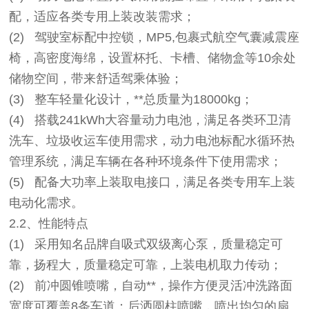
配，适应各类专用上装改装需求；
(2)
驾驶室标配中控锁，MP5,包裹式航空气囊减震座
椅，高密度海绵，设置杯托、卡槽、储物盒等10余处
储物空间，带来舒适驾乘体验；
(3)
整车轻量化设计，**总质量为18000kg；
(4)
搭载241kWh大容量动力电池，满足各类环卫清
洗车、垃圾收运车使用需求，动力电池标配水循环热
管理系统，满足车辆在各种环境条件下使用需求；
(5)
配备大功率上装取电接口，满足各类专用车上装
电动化需求。
2.2
、性能特点
(1)
采用知名品牌自吸式双级离心泵，质量稳定可
靠，扬程大，质量稳定可靠，上装电机取力传动；
(2)
前冲圆锥喷嘴，自动**，操作方便灵活冲洗路面
宽度可覆盖8条车道；后洒圆柱喷嘴，喷出均匀的扇