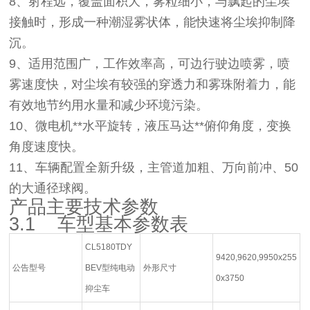
8、射程远，覆盖面积大，雾粒细小，与飘起的尘埃
接触时，形成一种潮湿雾状体，能快速将尘埃抑制降
沉。
9、适用范围广，工作效率高，可边行驶边喷雾，喷
雾速度快，对尘埃有较强的穿透力和雾珠附着力，能
有效地节约用水量和减少环境污染。
10、微电机**水平旋转，液压马达**俯仰角度，变换
角度速度快。
11、车辆配置全新升级，主管道加粗、万向前冲、50
的大通径球阀。
产品主要技术参数
3.1
车型基本参数表
CL5180TDY
9420,9620,9950x255
公告型号
BEV型纯电动
外形尺寸
0x3750
抑尘车