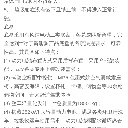
箱体后门5米内不得站人。
5、
垃圾箱在没有落下且锁止前，不得进入正常行
驶。
底盘
底盘采用东风纯电动二类底盘，各总成匹配合理，完
全达到**对于新能源产品底盘的各项法规要求、可靠
性高。其具备如下特点：
(1)
动力电池布置方式采用后背布置，采用窄托架装
配，适应各类专用上装改装需求；
(2)
驾驶室标配中控锁，MP5,包裹式航空气囊减震座
椅，高密度海绵，设置杯托、卡槽、储物盒等10余处
储物空间，带来舒适驾乘体验；
(3)
整车轻量化设计，**总质量为18000kg；
(4)
搭载282kWh大容量动力电池，满足各类环卫清洗
车、垃圾收运车使用需求，动力电池标配水循环热管