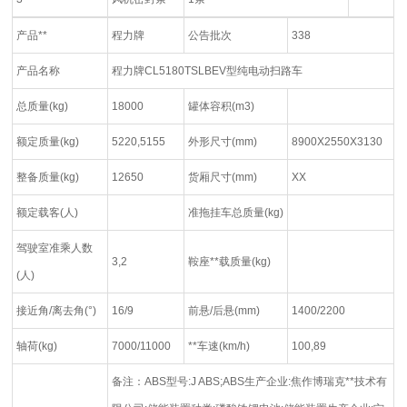
产品**
程力牌
公告批次
338
产品名称
程力牌CL5180TSLBEV型纯电动扫路车
总质量(kg)
18000
罐体容积(m3)
额定质量(kg)
5220,5155
外形尺寸(mm)
8900X2550X3130
整备质量(kg)
12650
货厢尺寸(mm)
XX
额定载客(人)
准拖挂车总质量(kg)
驾驶室准乘人数
3,2
鞍座**载质量(kg)
(人)
接近角/离去角(°)
16/9
前悬/后悬(mm)
1400/2200
轴荷(kg)
7000/11000
**车速(km/h)
100,89
备注：ABS型号:J ABS;ABS生产企业:焦作博瑞克**技术有