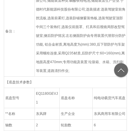
限公司;储能装置种类:磷酸铁锂电池;储能装置生产企业:宁
德时代新能源科技股份有限公司;选装描述:选装驾驶室前角
扰流板,选装前雾灯,选装卧铺侧窗装饰板,选装驾驶室顶部
中间三个装饰灯,选装仅前面罩、灯具和后视镜局部改型驾
备注：
驶室;侧后防护情况:左右侧面防护由专用装置代替部分防护
功能, 铝合金材质,离地高度为(mm):380,后下部防护与车架
采用螺栓连接,采用Q235材质,后防护尺寸:60×160(mm),离
地面高度470mm;专用功能及装置:垃圾箱、水箱、洗扫刷
等装置,道路清扫作业;
【底盘技术参数】
EQ1180GEVJ
底盘型号
底盘名称
纯电动载货汽车底盘
1
**名称
东风牌
生产企业
东风商用车有限公司
轴数
2
轮胎数
6