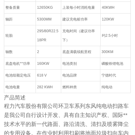
整备质量
12650KG
上装每小时消耗电量
40KWH
轴距
5300MM
建议充电桩功率
120KW
295/80R22.5
充电时间（建议功率
轮胎
约2.5小时
18PR
下）
轴数
2
底盘满载续航里程
300KM
底盘电机**功率
160KW
电池类别
磷酸铁锂电池
电池组额定电压
618 V
电池品牌
宁德时代
电池电量
282 KWH
燃料种类
纯电动
产品简述
程力汽车股份有限公司环卫车系列东风纯电动扫路车
是我公司自行设计开发、具有自主知识产权、国际**
技术水平的新一代路面、路沿清洗、清扫及喷雾降尘
的专用设备。在作业时利用扫刷将地面垃圾扫向车内