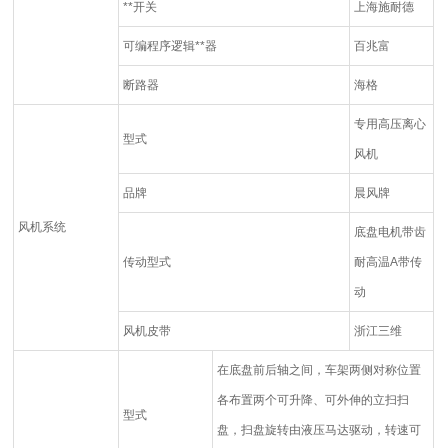
**开关
上海施耐德
可编程序逻辑**器
百兆富
断路器
海格
专用高压离心
型式
风机
品牌
晨风牌
风机系统
底盘电机带齿
传动型式
耐高温A带传
动
风机皮带
浙江三维
在底盘前后轴之间，车架两侧对称位置
各布置两个可升降、可外伸的立扫扫
型式
盘，扫盘旋转由液压马达驱动，转速可