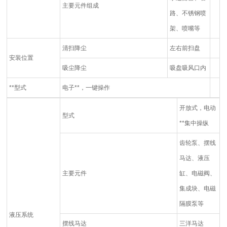
主要元件组成
路、不锈钢喷
架、喷嘴等
清扫降尘
左右前扫盘
安装位置
吸尘降尘
吸盘吸风口内
**型式
电子**，一键操作
开放式，电动
型式
**集中操纵
齿轮泵、摆线
马达、液压
主要元件
缸、电磁阀、
集成块、电磁
隔膜泵等
液压系统
摆线马达
三洋马达