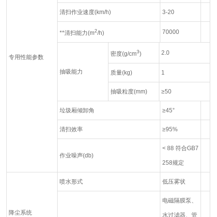
清扫作业速度(km/h)
3-20
2
70000
**清扫能力(m
/h)
3
2.0
密度(g/cm
)
专用性能参数
抽吸能力
质量(kg)
1
抽吸粒度(mm)
≥50
垃圾厢倾卸角
≥45°
清扫效率
≥95%
< 88 符合GB7
作业噪声(db)
258规定
喷水形式
低压雾状
电磁隔膜泵、
降尘系统
水过滤器、管