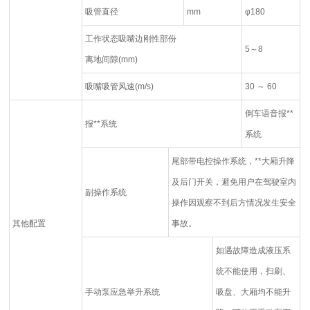
吸管直径
mm
φ180
工作状态吸嘴边刚性部份
5～8
离地间隙(mm)
吸嘴吸管风速(m/s)
30 ～ 60
倒车语音报**
报**系统
系统
尾部带电控操作系统，**大厢升降
及后门开关，避免用户在驾驶室内
副操作系统
操作因观察不到后方情况发生安全
其他配置
事故。
如遇故障造成液压系
统不能使用，扫刷、
手动泵应急举升系统
吸盘、大厢均不能升