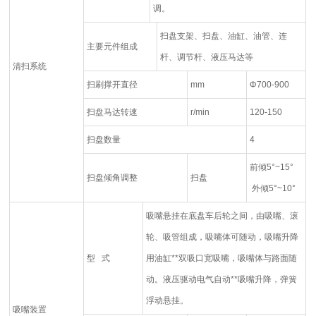
调。
扫盘支架、扫盘、油缸、油管、连
主要元件组成
杆、调节杆、液压马达等
清扫系统
扫刷撑开直径
mm
Φ700-900
扫盘马达转速
r/min
120-150
扫盘数量
4
前倾5°~15°
扫盘倾角调整
扫盘
外倾5°~10°
吸嘴悬挂在底盘车后轮之间，由吸嘴、滚
轮、吸管组成，吸嘴体可随动，吸嘴升降
型 式
用油缸**双吸口宽吸嘴，吸嘴体与路面随
动。液压驱动电气自动**吸嘴升降，弹簧
浮动悬挂。
吸嘴装置