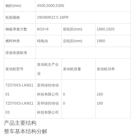
轴距(mm)
4500,5000,5300
轮胎规格
295/80R22.5 18PR
钢板弹簧片数
8/10+8
前轮距(mm)
1880,1920
燃料种类
纯电动
后轮距(mm)
1860
排放依据标准
发动机生产企
发动机型号
发动机排量
发动机功率
业
TZ370XS-LKM11
苏州绿控传动
01
科技有限公司
0
160
TZ370XS-LKM11
苏州绿控传动
0
160
03
科技有限公司
产品主要结构
整车基本结构分解