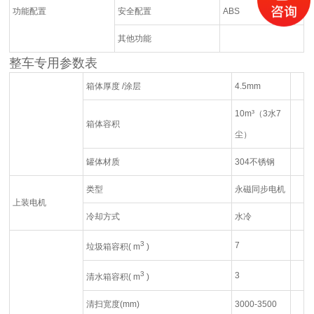
功能配置
安全配置
ABS
其他功能
整车专用参数表
箱体厚度 /涂层
4.5mm
10m³（3水7
箱体容积
尘）
罐体材质
304不锈钢
类型
永磁同步电机
上装电机
冷却方式
水冷
3
7
垃圾箱容积( m
)
3
3
清水箱容积( m
)
清扫宽度(mm)
3000-3500