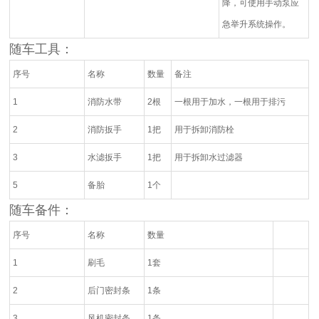
降，可使用手动泵应
急举升系统操作。
随车工具：
序号
名称
数量
备注
1
消防水带
2根
一根用于加水，一根用于排污
2
消防扳手
1把
用于拆卸消防栓
3
水滤扳手
1把
用于拆卸水过滤器
5
备胎
1个
随车备件：
序号
名称
数量
1
刷毛
1套
2
后门密封条
1条
3
风机密封条
1条