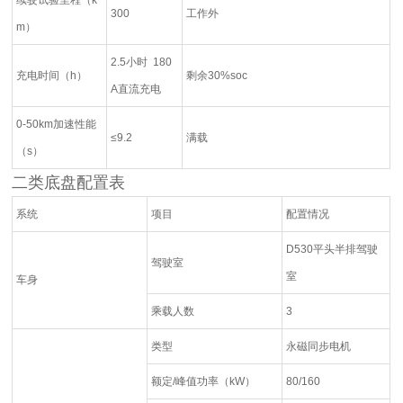
续驶试验里程（k
300
工作外
m）
2.5小时 180
充电时间（h）
剩余30%soc
A直流充电
0-50km加速性能
≤9.2
满载
（s）
二类底盘配置表
系统
项目
配置情况
D530平头半排驾驶
驾驶室
室
车身
乘载人数
3
类型
永磁同步电机
额定/峰值功率（kW）
80/160