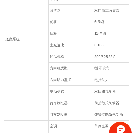
减震器
双向筒式减震器
前桥
6t前桥
后桥
11t单减
底盘系统
主减速比
6.166
轮胎规格
295/80R22.5
方向机类型
循环球式
方向助力型式
电控助力
制动型式
双回路气制动
行车制动器
前后鼓式制动器
驻车制动器
弹簧储能断气制动
空调
单冷空调+PTC暖风