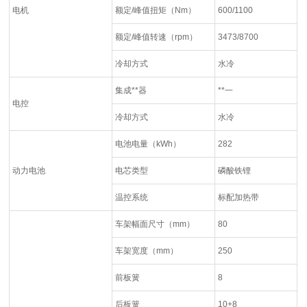
电机
额定/峰值扭矩（Nm）
600/1100
额定/峰值转速（rpm）
3473/8700
冷却方式
水冷
集成**器
**一
电控
冷却方式
水冷
电池电量（kWh）
282
动力电池
电芯类型
磷酸铁锂
温控系统
标配加热带
车架幅面尺寸（mm）
80
车架宽度（mm）
250
前板簧
8
后板簧
10+8