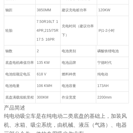
轴距
3850MM
建议充电桩功率
120KW
7.50R16LT 1
充电时间（建议功率
轮胎
4PR,215/75R
约1-2小时
下）
17.5 16PR
轴数
2
电池类别
磷酸铁锂电池
底盘电机峰值功率
135 KW
电池品牌
宁德时代
电池组额定电压
618 V
燃料种类
纯电动
电池电量
106 KWH
电池容量
173AH
底盘满载续航里程
300KM
作业宽度
2200mm
产品简述
纯电动吸尘车是在纯电动二类底盘的基础上，加装风
机、水箱、吸尘系统，由机械、液压（气路）、电器