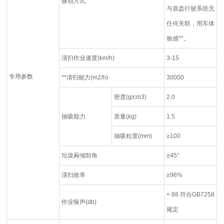
驱动方式
与底盘行驶系统无
任何关联，用车体
验感**。
清扫作业速度(km/h)
3-15
专用参数
**清扫能力(m2/h)
30000
密度(g/cm3)
2.0
抽吸能力
质量(kg)
1.5
抽吸粒度(mm)
≥100
垃圾厢倾卸角
≥45°
清扫效率
≥96%
< 88 符合GB7258
作业噪声(db)
规定