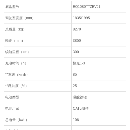
底盘型号
EQ1080TTZEVJ1
驾驶室宽度（mm）
1835/1995
总质量（kg）
8270
轴距（mm）
3850
续航里程（km）
300
充电时间（h）
快充1-3
**车速（km/h）
85
**爬坡度（%）
25
电池类型
磷酸铁锂
电池厂家
CATL侧挂
总电量（kwh）
106