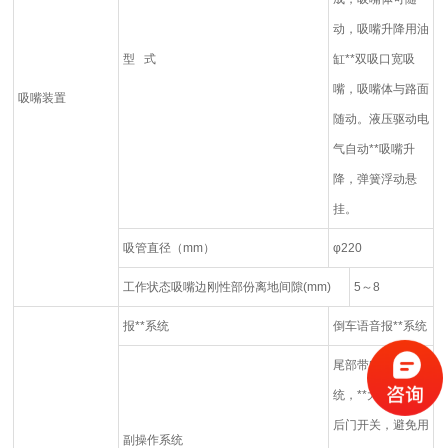
动，吸嘴升降用油
型 式
缸**双吸口宽吸
嘴，吸嘴体与路面
吸嘴装置
随动。液压驱动电
气自动**吸嘴升
降，弹簧浮动悬
挂。
吸管直径（mm）
φ220
工作状态吸嘴边刚性部份离地间隙(mm)
5～8
报**系统
倒车语音报**系统
尾部带电控操作系
统，**大厢升降及
后门开关，避免用
副操作系统