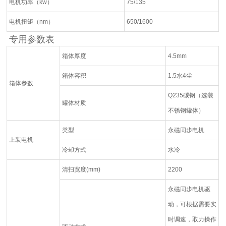
电机功率（kw）
75/135
电机扭矩（nm）
650/1600
专用参数表
箱体厚度
4.5mm
箱体容积
1.5水4尘
箱体参数
Q235碳钢（选装
罐体材质
不锈钢罐体）
类型
永磁同步电机
上装电机
冷却方式
水冷
清扫宽度(mm)
2200
永磁同步电机驱
动，可根据需要实
时调速，取力操作