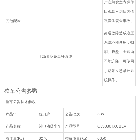
户在驾驶室内操作
因观察不到后方情
其他配置
况发生安全事故。
如遇故障造成液压
系统不能使用，扫
刷、吸盘、大厢均
手动泵应急举升系统
不能升降，可使用
手动泵应急举升系
统操作。
整车公告参数
整车
公告
技术参数
产品**
程力牌
公告批次
336
产品名称
纯电动吸尘车
产品型号
CL5080TXCBEV
总质量(Kg)
8270
整备质量(Kg)
6350