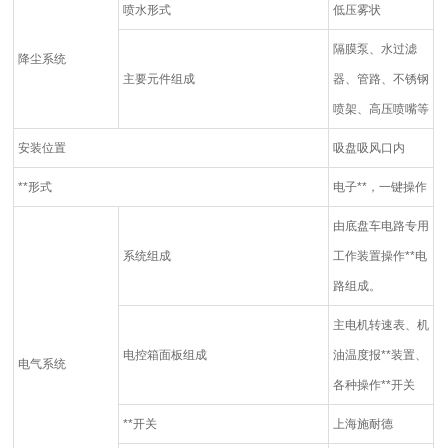
喷水形式
低压雾状
隔膜泵、水过滤
降尘系统
主要元件组成
器、管路、不锈钢
喷架、高压喷嘴等
安装位置
吸盘吸风口内
**形式
电子**，一键操作
由底盘车电路专用
系统组成
工作装置操作**电
路组成。
主电机转速表、机
电控箱面板组成
油温度报**装置、
电气系统
各种操作**开关
**开关
上海施耐德