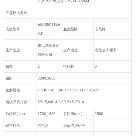
司,ABS系统型号:CM4XL-4S/4M.
底盘技术参数
EQ1080TTZE
底盘型号
底盘品牌
东风牌
VJ1
东风汽车集团
生产企业
生产地址
湖北省十堰市
有限公司
轴数
2
轮胎数
6
轴距
3300,3850
轮胎规格
7.50R16LT 14PR,215/75R17.5 16PR
钢板弹簧片数
6/6+5,6/8+4,3/3,7/6+5,7/8+4
前轮距(mm)
1730,1683
后轮距(mm)
1590
燃料种类
纯电动
排放依据标准