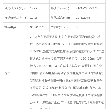
额定载质量(Kg)
1725
外形尺寸(mm)
7100x2250x2700
接近角/离去角(°)
19/16
前悬/后悬(mm)
1175/2075
轴荷(Kg)
3000/5270
**车速(Km/h)
85
1、该车主要用于道路吸尘,主要专用装置为箱体,吸尘总
成。选用轴距:3850mm。2、该车侧面防护装置的材料为5
052-H32,连接方式为螺栓连接;后防护装置材料为Q34**,连
接方式为螺栓连接,后下部防护断面尺寸:120×60(mm),离
地高度为420mm;。3、该车技术阶段为\"发展期\",可在全
备注
国销售,动力蓄电池种类:磷酸铁锂电池,生产企业:宁德时代
新能源科技股份有限公司(单体),宁德时代新能源科技股份
有限公司(总成);驱动电机类型:永磁同步电动机,额定功率7
5kW,峰值功率135kW,生产企业:大洋电机新动力科技有限
公司.ABS系统生产企业:广州瑞立科密汽车电子股份有限公