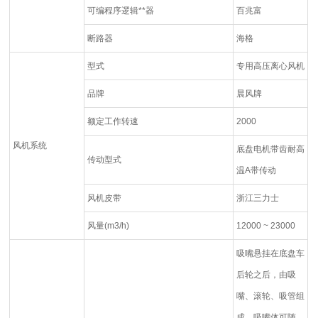
可编程序逻辑**器
百兆富
断路器
海格
型式
专用高压离心风机
品牌
晨风牌
额定工作转速
2000
风机系统
底盘电机带齿耐高
传动型式
温A带传动
风机皮带
浙江三力士
风量(m3/h)
12000 ~ 23000
吸嘴悬挂在底盘车
后轮之后，由吸
嘴、滚轮、吸管组
成，吸嘴体可随