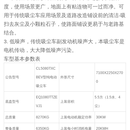
度，使用场景更广，地面上有粘连物可一过而净。可
用于传统吸尘车应用场景及道路改造铺设前的清洁-吸
扫去灰尘及小颗粒石子，使路面铺设更易于与老路基
结合。
3.
低噪声，传统吸尘车副发动机噪声大，本吸尘车是
电机传动，大大降低噪声污染。
车型基本参数表
CL5080TXC
7100X2250X270
公告型号
BEV型纯电动
外形尺寸
0
吸尘车
EQ1080TTZE
5.5方（1.5水、4
底盘型号
上装容积
VJ1
尘）
总质量
8270KG
上装电动机额定功率
30KW
整备质量
6350KG
上装每小时消耗电量
20KWH