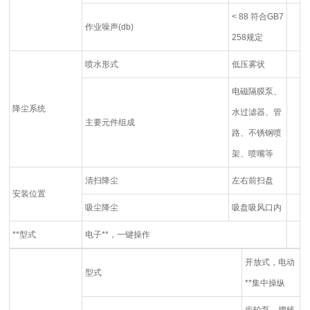
< 88 符合GB7
作业噪声(db)
258规定
喷水形式
低压雾状
电磁隔膜泵、
降尘系统
水过滤器、管
主要元件组成
路、不锈钢喷
架、喷嘴等
清扫降尘
左右前扫盘
安装位置
吸尘降尘
吸盘吸风口内
**型式
电子**，一键操作
开放式，电动
型式
**集中操纵
齿轮泵、摆线