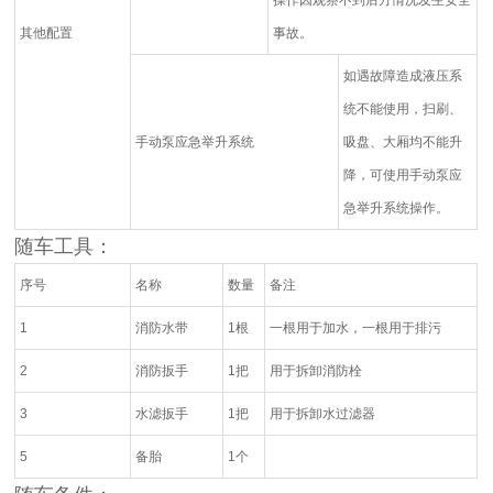
其他配置
事故。
如遇故障造成液压系
统不能使用，扫刷、
手动泵应急举升系统
吸盘、大厢均不能升
降，可使用手动泵应
急举升系统操作。
随车工具：
序号
名称
数量
备注
1
消防水带
1根
一根用于加水，一根用于排污
2
消防扳手
1把
用于拆卸消防栓
3
水滤扳手
1把
用于拆卸水过滤器
5
备胎
1个