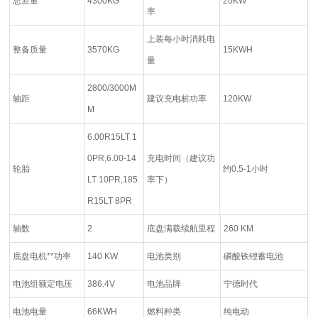
总质量
4300KG
20KW
率
上装每小时消耗电
整备质量
3570KG
15KWH
量
2800/3000M
轴距
建议充电桩功率
120KW
M
6.00R15LT 1
0PR,6.00-14
充电时间（建议功
轮胎
约0.5-1小时
LT 10PR,185
率下）
R15LT 8PR
轴数
2
底盘满载续航里程
260 KM
底盘电机**功率
140 KW
电池类别
磷酸铁锂蓄电池
电池组额定电压
386.4V
电池品牌
宁德时代
电池电量
66KWH
燃料种类
纯电动