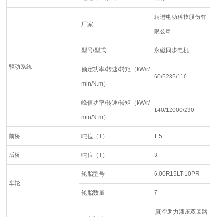
精进电动科技股份有
厂家
限公司
型号/型式
永磁同步电机
驱动系统
额定功率/转速/转矩（kW/r/
60/5285/110
min/N.m）
峰值功率/转速/转矩（kW/r/
140/12000/290
min/N.m）
前桥
吨位（T）
1.5
后桥
吨位（T）
3
轮胎型号
6.00R15LT 10PR
车轮
轮胎数量
7
真空助力液压双回路