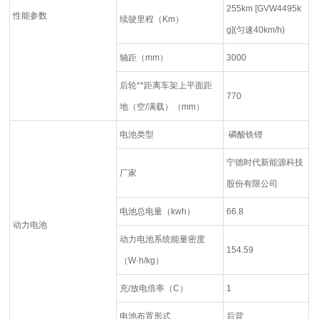
255km [GVW4495k
性能参数
续驶里程（Km）
g](匀速40km/h)
轴距（mm）
3000
后轮**距离车架上平面距
770
地（空/满载）（mm）
电池类型
磷酸铁锂
宁德时代新能源科技
厂家
股份有限公司
电池总电量（kwh）
66.8
动力电池
动力电池系统能量密度
154.59
（W·h/kg）
充/放电倍率（C）
1
电池布置形式
后背