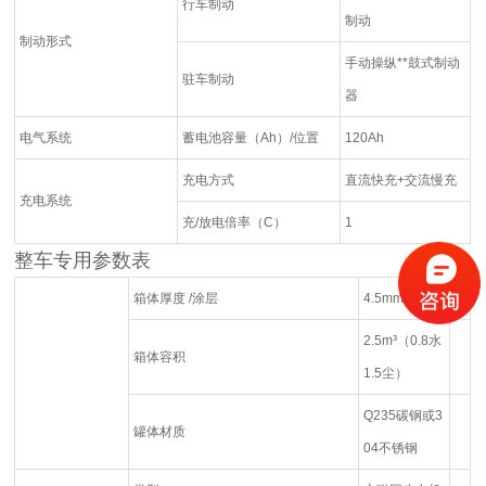
行车制动
制动
制动形式
手动操纵**鼓式制动
驻车制动
器
电气系统
蓄电池容量（Ah）/位置
120Ah
充电方式
直流快充+交流慢充
充电系统
充/放电倍率（C）
1
整车专用参数表
箱体厚度 /涂层
4.5mm
2.5m³（0.8水
箱体容积
1.5尘）
Q235碳钢或3
罐体材质
04不锈钢