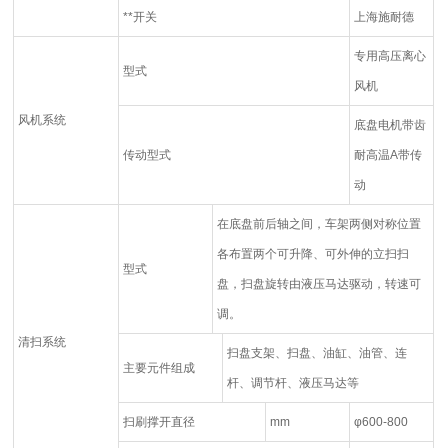
**开关
上海施耐德
专用高压离心
型式
风机
风机系统
底盘电机带齿
传动型式
耐高温A带传
动
在底盘前后轴之间，车架两侧对称位置
各布置两个可升降、可外伸的立扫扫
型式
盘，扫盘旋转由液压马达驱动，转速可
调。
清扫系统
扫盘支架、扫盘、油缸、油管、连
主要元件组成
杆、调节杆、液压马达等
扫刷撑开直径
mm
φ600-800