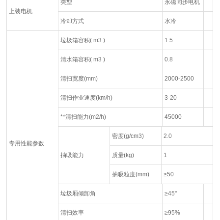
类型
永磁同步电机
上装电机
冷却方式
水冷
垃圾箱容积( m3 )
1.5
清水箱容积( m3 )
0.8
清扫宽度(mm)
2000-2500
清扫作业速度(km/h)
3-20
**清扫能力(m2/h)
45000
密度(g/cm3)
2.0
专用性能参数
抽吸能力
质量(kg)
1
抽吸粒度(mm)
≥50
垃圾厢倾卸角
≥45°
清扫效率
≥95%