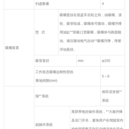
扫盘数量
4
吸嘴悬挂在底盘车后轮之间，由吸嘴、滚
轮、吸管组成，吸嘴体可随动，吸嘴升降
型 式
用油缸**双吸口宽吸嘴，吸嘴体与路面随
动。液压驱动电气自动**吸嘴升降，弹簧
吸嘴装置
浮动悬挂。
吸管直径
mm
φ150
工作状态吸嘴边刚性部份
5～8
离地间隙(mm)
倒车语音报**
报**系统
系统
尾部带电控操作系统，**大厢升降
及后门开关，避免用户在驾驶室内
副操作系统
操作因观察不到后方情况发生安全