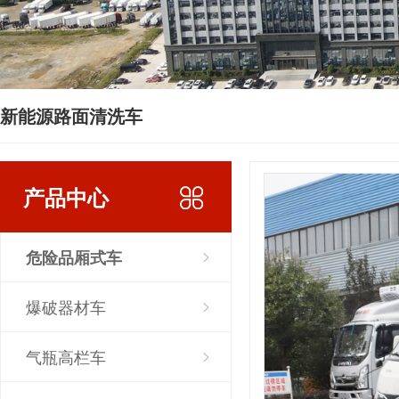
新能源路面清洗车
产品中心
危险品厢式车
爆破器材车
气瓶高栏车