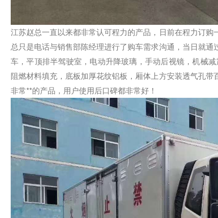
江苏赵总一直以来都非常认可程力的产品，日前在程力订购一
总只是电话与销售部陈经理进行了购车需求沟通，当日就通过
车，平顶排半驾驶室，电动升降玻璃，手动后视镜，机械减
阻燃材料填充，底板加厚花纹铝板，厢体上方安装透气孔带百
非常**的产品，用户使用后口碑都非常好！