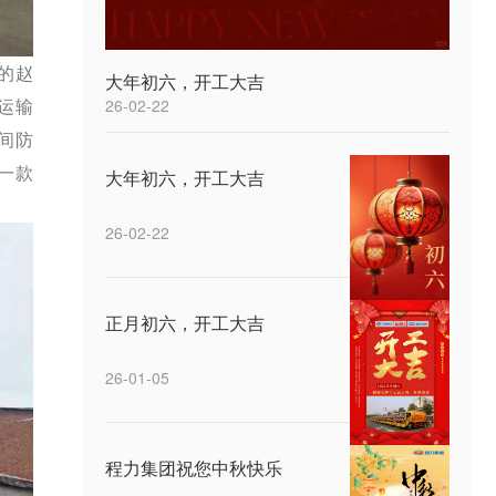
的赵
大年初六，开工大吉
运输
26-02-22
间防
一款
大年初六，开工大吉
26-02-22
正月初六，开工大吉
26-01-05
程力集团祝您中秋快乐