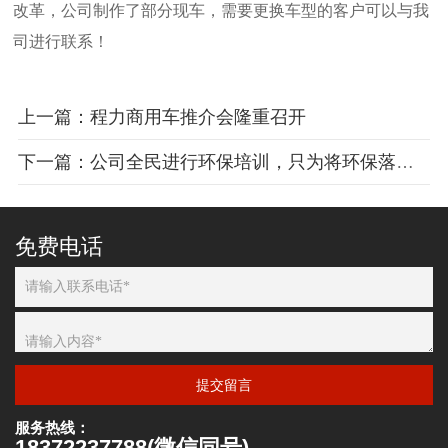
改革，公司制作了部分现车，需要更换车型的客户可以与我
司进行联系！
上一篇：程力商用车推介会隆重召开
下一篇：公司全民进行环保培训，只为将环保落实更好
免费电话
提交留言
服务热线：
18372237788(微信同号)