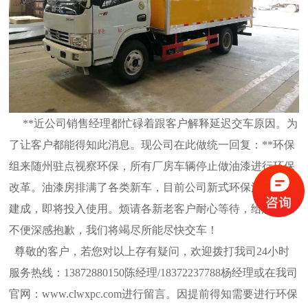
**近公司销售经理都忙碌着跟客户解释延迟交车原因。为
了让客户都能得知此消息。现公司在此做统一回复：**环保
组来随州驻点视察环保，所有厂房车辆停止做油漆进行环保
改革。油漆房排满了各类新车，目前公司新式环保油漆房已
建成，即将投入使用。烦请各新老客户耐心等待，给您带来
不便深感抱歉，我们将竭尽所能尽快交车！
尊敬的客户，若您对以上存有疑问，欢迎拨打我司24小时
服务热线：13872880150陈经理/18372237788杨经理或在我司
官网：www.clwxpc.com进行留言。因提前得知需要进行环保