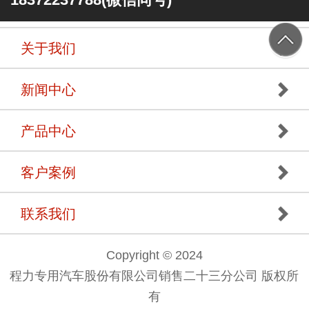
关于我们
新闻中心
产品中心
客户案例
联系我们
Copyright © 2024
程力专用汽车股份有限公司销售二十三分公司 版权所
有