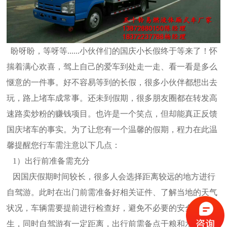
盼呀盼，等呀等......小伙伴们的国庆小长假终于等来了！怀
揣着满心欢喜，驾上自己的爱车到处走一走、看一看是多么
惬意的一件事
。好不容易等到的长假，很多小伙伴都想出去
玩，路上堵车成常事。还未到假期，很多朋友圈都在转发高
速路卖炒粉的赚钱项目。也许是
一个笑点，但却能真正反馈
国庆堵车的事实。为了让您有一个温馨的假期，程力在此温
馨提醒您行车需注意以下几点：
1）出行前准备需充分
因国庆假期时间较长，很多人会选择距离较远的地方进行
自驾游。此时在出门前需准备好相关证件、了解当地的天气
状况，车辆需要提
前进行检查好，避免不必要的安全隐患产
生，同时自驾游有一定距离，出行前需备点干粮和水之类的