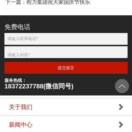
下一篇：程力集团祝大家国庆节快乐
免费电话
提交留言
服务热线：
18372237788(微信同号)
关于我们
新闻中心