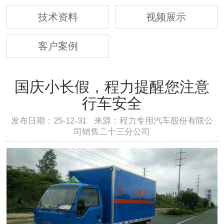
技术资料
视频展示
客户案例
国庆小长假，程力提醒您注意
行车安全
发布日期：25-12-31 来源：程力专用汽车股份有限公
司销售二十三分公司