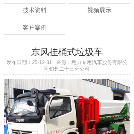
技术资料
视频展示
客户案例
东风挂桶式垃圾车
发布日期：25-12-31 来源：程力专用汽车股份有限公
司销售二十三分公司