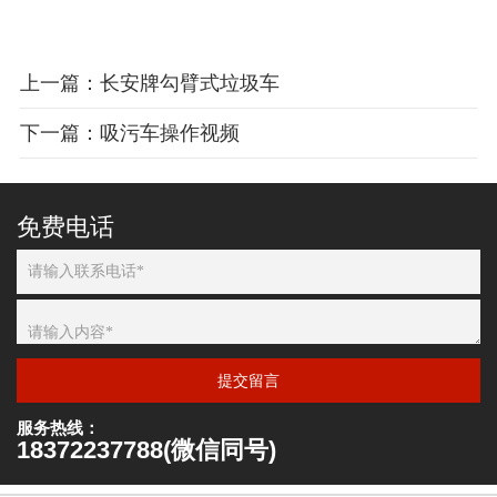
上一篇：长安牌勾臂式垃圾车
下一篇：吸污车操作视频
免费电话
提交留言
服务热线：
18372237788(微信同号)