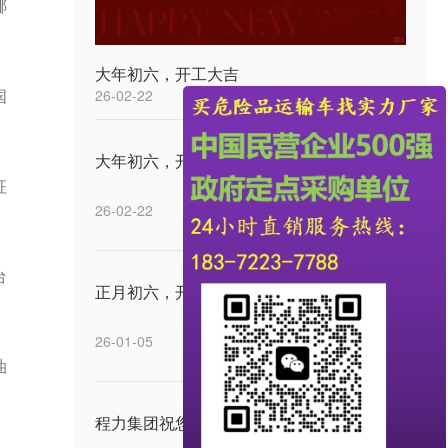
哪
大年初六，开工大吉
国
26-02-22
大年初六，开工大吉
征
26-02-22
台
正月初六，开工大吉
26-01-05
油
程力集团祝您中秋快乐