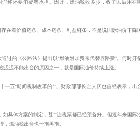
**终还要消费者承担。因此，燃油税收多少，收了以后用在
存在着价值链条、成本链条、利益链条，不是说国际油价下降
人大通过的《公路法》提出以“燃油附加费来代替养路费”。何时开
税迟迟不能出台的原因之一，就是国际油价持续上涨。
十一五”期间税制改革的**。财政部部长金人庆也曾经表示，出
如具体方案的制定，甚**连税票都已经预备好。但近年来国际
排，燃油税出台也一拖再拖。