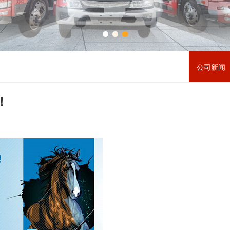
公司新闻 
！