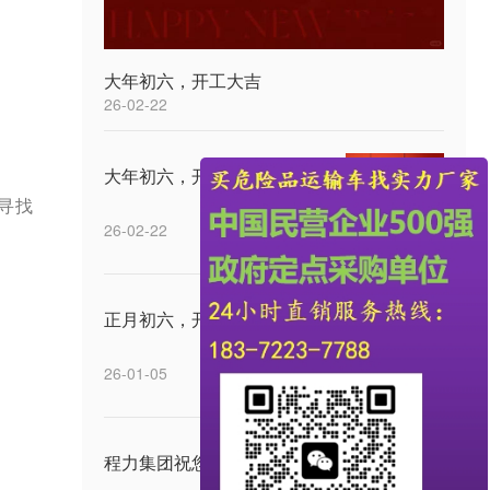
大年初六，开工大吉
26-02-22
大年初六，开工大吉
寻找
26-02-22
正月初六，开工大吉
26-01-05
程力集团祝您中秋快乐