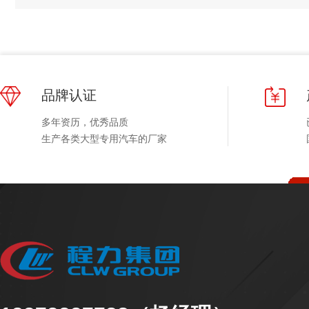
品牌认证
多年资历，优秀品质
生产各类大型专用汽车的厂家