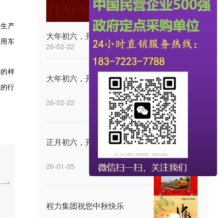
所生产
大年初六，开工大吉
专用车
26-02-22
展的样
大年初六，开工大吉
实的行
26-02-22
正月初六，开工大吉
26-01-05
程力集团祝您中秋快乐