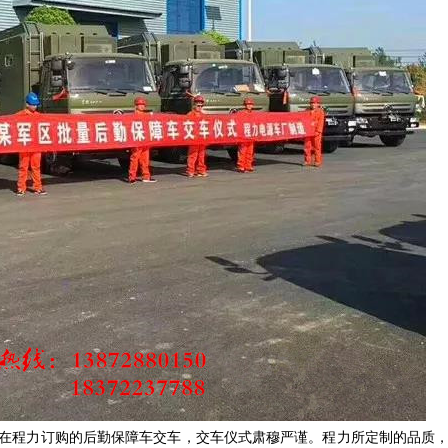
区在程力订购的后勤保障车交车，交车仪式肃穆严谨。程力所定制的品质