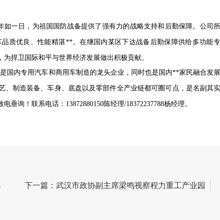
年如一日，为祖国国防战备提供了强有力的战略支持和后勤保障。公司
品质优良、性能精湛**。
在继国内某区下达战备后勤保障供给多功能
，为捍卫国际和平与世界经济发展做出积极贡献。
强，是国内专用汽车和商用车制造的龙头企业，同时也是国内**家民融合发
艺、制造装备、车身、底盘以及零部件全产业链都可圈可点，是名副其
联系电话：13872880150陈经理/18372237788杨经理。
单
下一篇：武汉市政协副主席梁鸣视察程力重工产业园