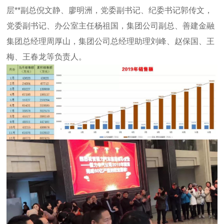
层**副总倪文静、廖明洲，党委副书记、纪委书记郭传文，
党委副书记、办公室主任杨祖国，集团公司副总、善建金融
集团总经理周厚山，集团公司总经理助理刘峰、赵保国、王
梅、王春龙等负责人。