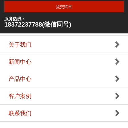
提交留言
服务热线：
18372237788(微信同号)
关于我们
新闻中心
产品中心
客户案例
联系我们