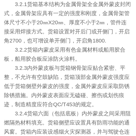
3.2.1货箱基本结构为金属骨架全金属外蒙皮封闭
式，金属骨架应具有一定的强度和刚度，金属骨架管
体尺寸不小于20㎜X20㎜、厚度不小于2㎜，管件连
接采用焊接方式。货箱设置对开后门或开侧门，开启
角2700，也可增设单开侧门，开启角1800.
3.2.2货箱内蒙皮采用有色金属材料或船用胶合
板，船用胶合板应涂防火涂料。
3.2.3内外蒙皮板与货箱钢骨架应贴合紧密、平
整，不允许有空鼓缺陷，货箱顶部金属外蒙皮强度应
低于货箱侧壁外蒙皮的强度，金属外蒙皮应采取防锈
除锈措施。内外蒙皮表面应无磕碰、擦伤或划伤痕
迹，制造精度应符合QC/T453的规定。
3.2.4货箱六面（包括底板）内外蒙皮之间采用阻
燃隔热材料填充。货箱侧壁应设置具有防雨功能的通
风窗。货箱内应装设感烟火灾探测器，并与驾驶仓连