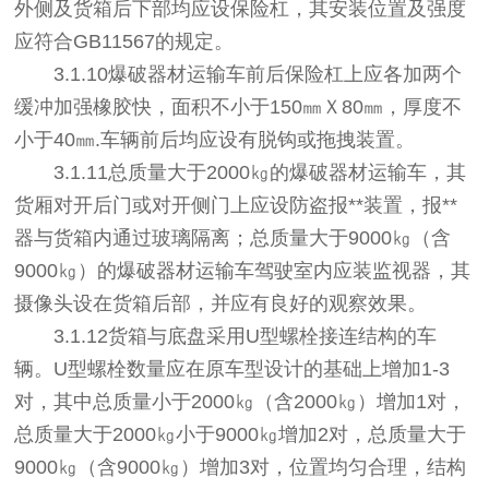
外侧及货箱后下部均应设保险杠，其安装位置及强度
应符合GB11567的规定。
3.1.10爆破器材运输车前后保险杠上应各加两个
缓冲加强橡胶快，面积不小于150㎜Ｘ80㎜，厚度不
小于40㎜.车辆前后均应设有脱钩或拖拽装置。
3.1.11总质量大于2000㎏的爆破器材运输车，其
货厢对开后门或对开侧门上应设防盗报**装置，报**
器与货箱内通过玻璃隔离；总质量大于9000㎏（含
9000㎏）的爆破器材运输车驾驶室内应装监视器，其
摄像头设在货箱后部，并应有良好的观察效果。
3.1.12货箱与底盘采用U型螺栓接连结构的车
辆。U型螺栓数量应在原车型设计的基础上增加1-3
对，其中总质量小于2000㎏（含2000㎏）增加1对，
总质量大于2000㎏小于9000㎏增加2对，总质量大于
9000㎏（含9000㎏）增加3对，位置均匀合理，结构