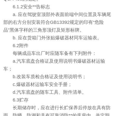
6.1.2安全**告标志
a. 应在驾驶室顶部外表面前端中间位置及车辆尾
部的右方分别安装符合GB13392规定的印有“危险
品”黑体字样的三角形顶灯及矩形标牌。
b. 应在货箱门外张贴爆破器材同车运输表。
6.2附件
每辆成品车出厂时应随车备有下列附件：
a.汽车底盘合格证及使用说明书爆破器材运输
车；
b.改装车质检合格证及使用说明书；
c.爆破器材运输车安全手册；
d.汽车底盘的随车工具、附件清单。
6.3贮存
长期储存时，应在进行长贮保养后停放在具有防
雨、防晒、防潮和具有可靠消防**的库房内，并定期