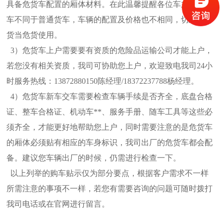
具备危货车配置的厢体材料。在此温馨提醒各位车主：危货
车不同于普
通货车，车辆的配置及价格也不相同，切忌将普
货当危货使用。
3）危货车上户需要要有资质的危险品运输公司才能上户，
若您没有相关资质，我司可协助您上户，欢迎致电我司24小
时服务热线：13872880150陈经理/18372237788杨经理。
4）危货车新车交车需要检查车辆手续是否齐全，底盘合格
证、整车合格证、机动车**、服务手册、随车工具等这些必
须齐全，才能更好地帮助您上户，同时需要注意的是危货车
的厢体必
须贴有相应的车身标识，我司出厂的危货车都会配
备。建议您车辆出厂的时候，仍需进行检查一下。
以上列举的购车贴示仅为部分要点，根据客户需求不一样
所需注意的事项不一样，若您有需要咨询的问题可随时拨打
我司电话或在官网进行留言。