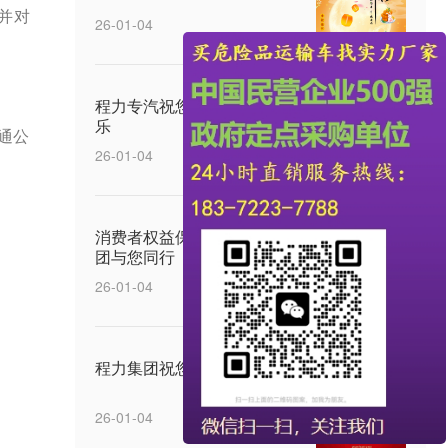
并对
26-01-04
程力专汽祝您五四青年节快
乐
通公
26-01-04
消费者权益保护日，程力集
团与您同行
26-01-04
程力集团祝您元宵节快乐
26-01-04