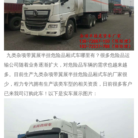
九类杂项带翼展半挂危险品厢式车哪里有？很多危险品运
输公司随着业务逐渐扩大，对危险品车辆的需求也越来越
多。目前生产九类杂项带翼展半挂危险品厢式车的厂家很
少，程力专汽拥有生产该类车型的相关资质，日前很多客户
已来我司订购此车！以下是实车展示图片：