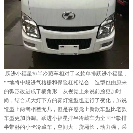
跃进小福星排半冷藏车相对于老款单排跃进小福星，
**地将中段进气格栅和保险杠相结合，造型也由原来
的弧形改进成了棱角形，
从视觉上来说前脸更加时
尚，结合式大灯下方的雾灯造型也进行了变化，虽说
造型上两者相差无几，但是在感觉上新款车型比老款
车型
更加协调。跃进小福星排半冷藏车为全国**款排
半带卧的小卡冷藏车，空间大，货厢长，动力强，采