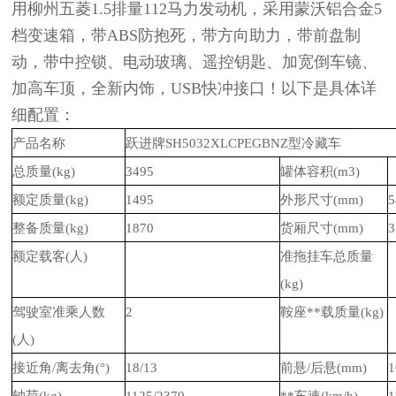
用柳州五菱1.5排量112马力发动机
，采用蒙沃铝合金5
档变速箱，带ABS防抱死，带方向助力，带前盘制
动，带中控锁、电动玻璃、遥控钥匙、加宽倒车镜、
加高车顶，全
新内饰，USB快冲接口！以下是具体详
细配置：
产品名称
跃进牌SH5032XLCPEGBNZ型冷藏车
总质量(kg)
3495
罐体容积(m3)
额定质量(kg)
1495
外形尺寸(mm)
5
整备质量(kg)
1870
货厢尺寸(mm)
3
额定载客(人)
准拖挂车总质量
(kg)
驾驶室准乘人数
2
鞍座**载质量(kg)
(人)
接近角/离去角(°)
18/13
前悬/后悬(mm)
1
轴荷(kg)
1125/2370
**车速(km/h)
1