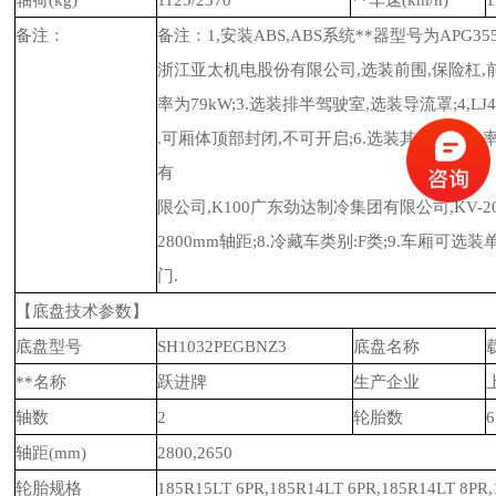
备注：
备注：1,安装ABS,ABS系统**器型号为APG35
浙江亚太机电股份有限公司,选装前围,保险杠,前雾
率为79kW;3.选装排半驾驶室,选装导流罩;4,LJ4
.可厢体顶部封闭,不可开启;6.选装其他厂家功
有
限公司,K100广东劲达制冷集团有限公司,KV-2
2800mm轴距;8.冷藏车类别:F类;9.车厢
门.
【底盘技术参数】
底盘型号
SH1032PEGBNZ3
底盘名称
**名称
跃进牌
生产企业
轴数
2
轮胎数
6
轴距(mm)
2800,2650
轮胎规格
185R15LT 6PR,185R14LT 6PR,185R14LT 8PR