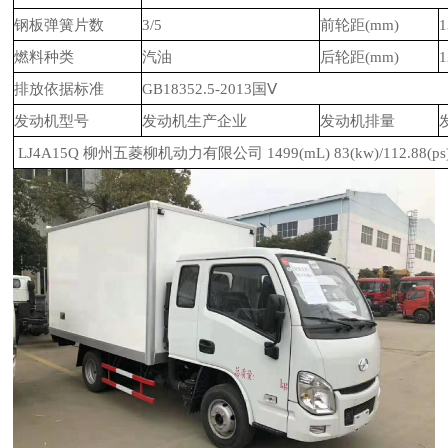
钢板弹簧片数
3/5
前轮距(mm)
1
燃料种类
汽油
后轮距(mm)
1
排放依据标准
GB18352.5-2013国Ⅴ
发动机型号
发动机生产企业
发动机排量
LJ4A15Q
柳州五菱柳机动力有限公司
1499(mL)
83(kw)/112.88(ps