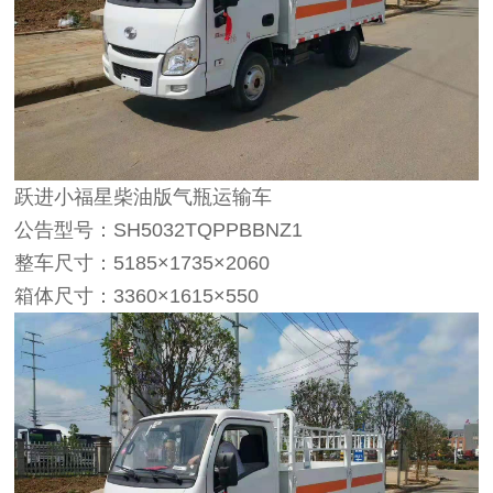
跃进小福星柴油版气瓶运输车
公告型号：SH5032TQPPBBNZ1
整车尺寸：5185×1735×2060
箱体尺寸：3360×1615×550