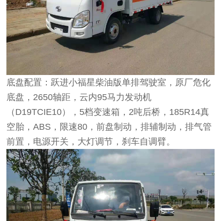
底盘配置：跃进小福星柴油版单排驾驶室，原厂危化
底盘，2650轴距，云内95马力发动机
（D19TCIE10），5档变速箱，2吨后桥，185R14真
空胎，ABS，限速80，前盘制动，排辅制动，排气管
前置，电源开关，大灯调节，刹车自调臂。