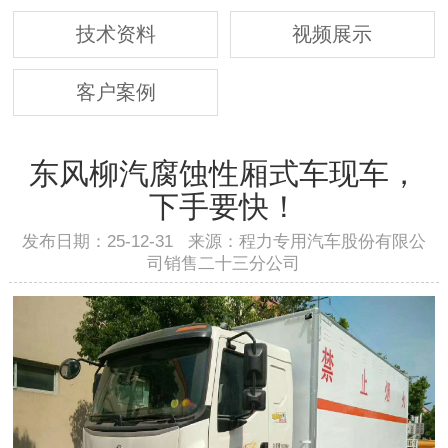
技术资料
视频展示
客户案例
东风柳汽腐蚀性厢式车现车，
下手要快！
发布日期：25-12-31 来源：程力专用汽车股份有限公
司销售二十三分公司