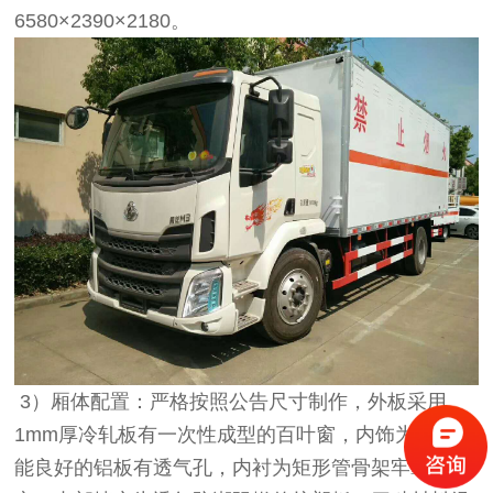
6580×2390×2180。
3）厢体配置：严格按照公告尺寸制作，外板采用
1mm厚冷轧板有一次性成型的百叶窗，内饰为导电性
能良好的铝板有透气孔，内衬为矩形管骨架牢靠稳