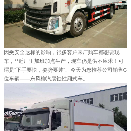
因受安全达标的影响，很多客户来厂购车都想要现
车，**近厂里加班加点生产，现车仍是供不应求！可
谓是“下手要快，姿势要帅”。今天为您推荐公司销售C
位车辆——东风柳汽腐蚀性厢式车。