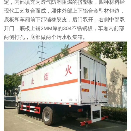
定，内部填充为透气防潮阻燃的挤塑板，四种材料经
现代工艺复合而成，厢体外部上下铝合金型材包边，
底板和车厢前下部铺橡胶皮，后门双开，右侧中部双
开门，底板上铺2MM厚的304不锈钢板，车厢内前部
两侧打孔，底部做两个污水收集箱。