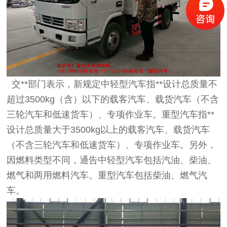
交**部门表示，新规定中轻型汽车指**设计总质量不
超过3500kg（含）以下的载客汽车、载货汽车（不含
三轮汽车和低速货车）、专项作业车。重型汽车指**
设计总质量大于3500kg以上的载客汽车、载货汽车
（不含三轮汽车和低速货车）、专项作业车。另外，
因燃料类型不同，通告中轻型汽车包括汽油、柴油、
燃气和两用燃料汽车。重型汽车包括柴油、燃气汽
车。