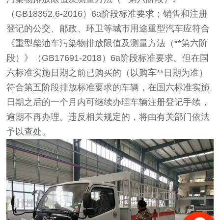
（GB18352.6-2016）6a阶段标准要求；销售和注册
登记的公交、邮政、环卫等城市用途重型汽车应符合
《重型柴油车污染物排放限值及测量方法（**第六阶
段）》（GB17691-2018）6a阶段标准要求。但在国
六标准实施日期之前已购买的（以购车**日期为准）
符合第五阶段排放标准要求的车辆，在国六标准实施
日期之后的一个月内可继续办理车辆注册登记手续，
逾期不再办理。违反相关规定的，将由有关部门依法
予以查处。