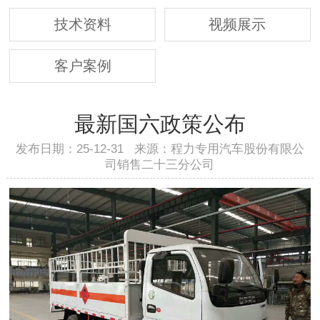
技术资料
视频展示
客户案例
最新国六政策公布
发布日期：25-12-31 来源：程力专用汽车股份有限公
司销售二十三分公司