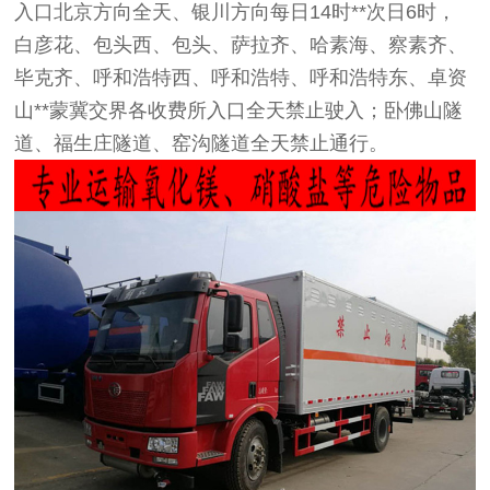
入口北京方向全天、银川方向每日14时**次日6时，
白彦花、包头西、包头、萨拉齐、哈素海、察素齐、
毕克齐、呼和浩特西、呼和浩特、呼和浩特东、卓资
山**蒙冀交界各收费所入口全天禁止驶入；卧佛山隧
道、福生庄隧道、窑沟隧道全天禁止通行。