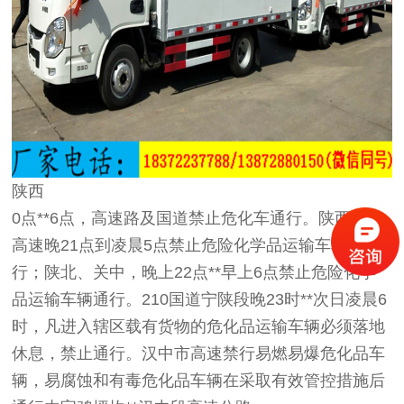
陕西
0点**6点，高速路及国道禁止危化车通行。陕西青银
高速晚21点到凌晨5点禁止危险化学品运输车辆通
行；陕北、关中，晚上22点**早上6点禁止危险化学
品运输车辆通行。210国道宁陕段晚23时**次日凌晨6
时，凡进入辖区载有货物的危化品运输车辆必须落地
休息，禁止通行。汉中市高速禁行易燃易爆危化品车
辆，易腐蚀和有毒危化品车辆在采取有效管控措施后