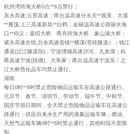
杭州湾跨海大桥0点**6点禁行；
东永高速;云景高速；甬台温高速分水关**观美、大溪
**雁荡;上三高速新昌**白鹤；金丽温高速公路丽水海
口**仰义；嘉绍大桥、甬舟跨海大桥、象山港大桥；
诸永高速全线;台金高速壶镇**横溪(苍岭隧道）；钱江
通道(过江隧道段)；宁波绕城高速沙河、九龙湖；杭
甬高速宁波(段塘)、大朱家；甬台温高速宁波东；之
江大桥危化品车均禁止通行。
湖南
每日0时**6时禁止危险物品运输车在高速公路通行。
元旦节、春节、清明节、劳动节、端午节、中秋节、
国庆节假日期间，全天禁止危险物品运输车在高速公
路通行；供应自来水生产用的液氯运输车辆，燃油、
天然气运输车辆0时**6时禁止通行，其他时段不受限
制。