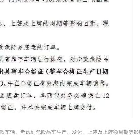
新款车辆。考虑到危险品车生产、发运、上装及上牌额周期等影