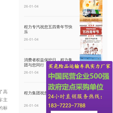
26-01-04
程力专汽祝您五四青年节快
乐
26-01-04
消费者权益保护日，程力集
团与您同行
26-01-04
了高
程力集团祝您元宵节快乐
车主
26-01-04
的标