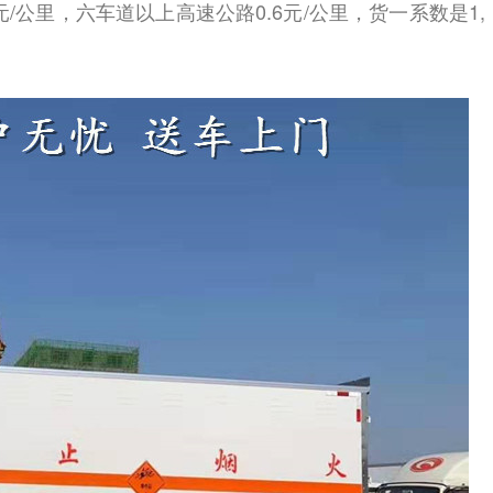
5元/公里，六车道以上高速公路0.6元/公里，货一系数是1,