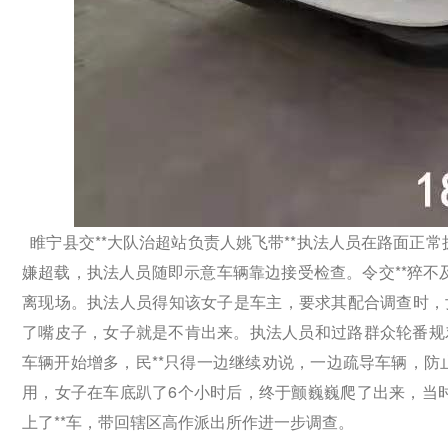
睢宁县交**大队治超站负责人姚飞带**执法人员在路面正
嫌超载，执法人员随即示意车辆靠边接受检查。令交**猝不
离现场。执法人员得知该女子是车主，要求其配合调查时，
了嘴皮子，女子就是不肯出来。执法人员和过路群众轮番规
车辆开始增多，民**只得一边继续劝说，一边疏导车辆，
防
用，女子在车底趴了6个小时后，终于颤巍巍爬了出来，当
上了**车，带回辖区高作派出所作进一步调查。