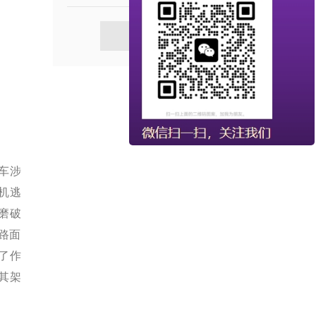
查看更多
车涉
机逃
*磨破
路面
起了作
其架