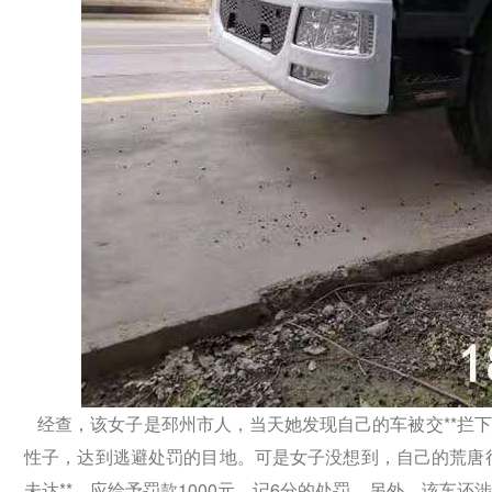
经查，该女子是邳州市人，当天她发现自己的车被交**拦下
性子，达到逃避处罚的目地。可是女子没想到，自己的荒唐
未达**，应给予罚款1000元，记6分的处罚，另外，该车还