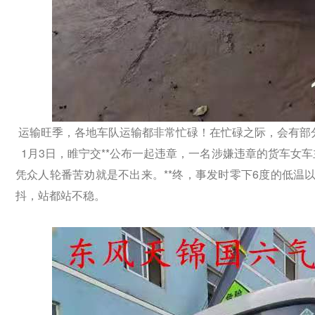
运输旺季，各地车队运输都非常忙碌！在忙碌之际，会有部
1月3日，睢宁交**公布一起违章，一名涉嫌违章的货车女
凭众人轮番苦劝就是不出来。**终，事发时零下6度的低温
抖，站都站不稳。