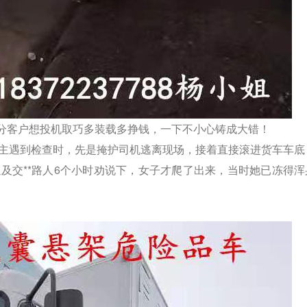
分客户想投机取巧多装载多挣钱，一下不小心铸成大错！
车主遇到检查时，先是掩护司机逃离现场，接着直接滚进货车车底
以
及交**路人6个小时劝说下，女子才爬了出来，当时她已冻得浑