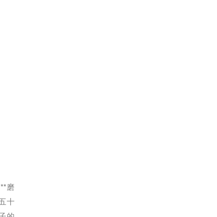
*磨
五十
子的