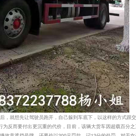
后，就想先让驾驶员跑开，自己躲到车底下，以这样的方式跟交*
行为反而要付出更沉重的代价，目前，该辆大货车因超载百分之
涉嫌故意遮挡号牌，还要处以200元罚款，记12分的处罚
。对于女