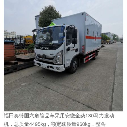
福田奥铃国六危险品车采用安徽全柴130马力发动
机，总质量4495kg，额定载质量960kg，整备