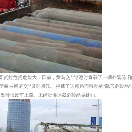
普货拉危货危险大，日前，黄岛交**巡逻时查获了一辆外观陈旧
幸被巡逻交**及时发现，拦截了这颗路面移动的“隐形危险品”。
某驾驶报废车上路、未经批准运载危险品被处罚。