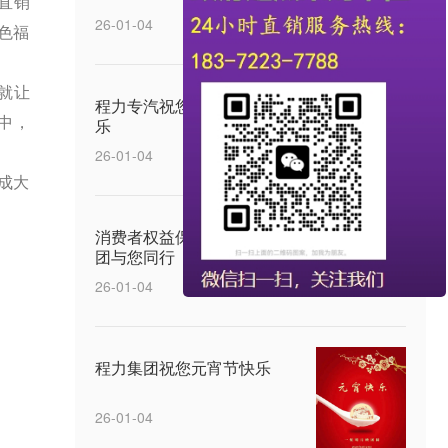
直销
26-01-04
白色福
就让
程力专汽祝您五四青年节快
中，
乐
26-01-04
成大
消费者权益保护日，程力集
团与您同行
26-01-04
程力集团祝您元宵节快乐
26-01-04