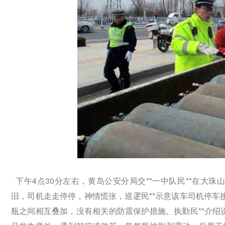
下午4点30分左右，黄岛公安分局交**一中队民**在大珠
旧，司机走走停停，神情慌张，巡逻民**示意该车司机停车
瓶之间相互叠加，没有相关的防震保护措施。执勤民**介