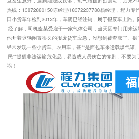
旦发生意外，遇到颠簸或跌落，氧气瓶被剧烈震动，后果不
热线：13872880150陈经理/18372237788杨经理
田小货车年检到2013年，车辆已经注销，属于报废车上路。
经了解，司机逄某受雇于一家气体公司，当天因专门用来运
他开着这辆闲置很久的报废货车应急，没想到被查获了。据
经常发现一些小货车、农用车，甚**是面包车来运载煤气罐
民**提醒非法运输危化品，易造成人员伤亡的惨剧，不要为
祸！