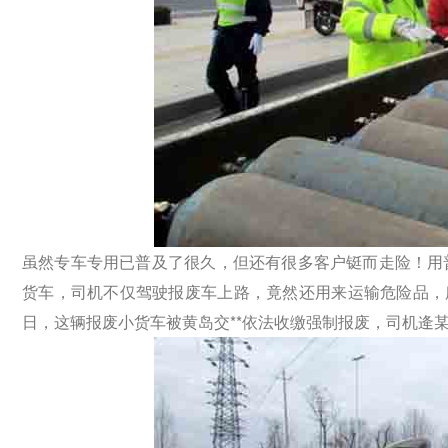
虽然专车专用已普及了很久，但还有很多客户铤而走险！用
货车，司机不仅驾驶报废车上路，竟然还用来运输危险品，所
日，这辆报废小货车被黄岛交**依法收缴强制报废，司机逄