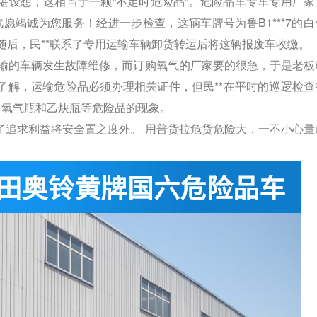
堪设想，这相当于一颗“不定时危险品”。危险品车专车专用厂家
，程力专汽愿竭诚为您服务！经进一步检查，这辆车牌号为鲁B1***7的
随后，民**联系了专用运输车辆卸货转运后将这辆报废车收缴。
输的车辆发生故障维修，而订购氧气的厂家要的很急，于是老板
了解，运输危险品必须办理相关证件，但民**在平时的巡逻检查
、氧气瓶和乙炔瓶等危险品的现象。
了追求利益将安全置之度外。 用普货拉危货危险大，一不小心量