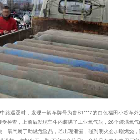
山中路巡逻时，发现一辆车牌号为鲁B1***7的白色福田小货车外
接受检查，上前后发现车斗内装满了工业氧气瓶，26个装满氧气
绍说，氧气属于助燃危险品，若出现泄漏，碰到明火会加剧燃烧，