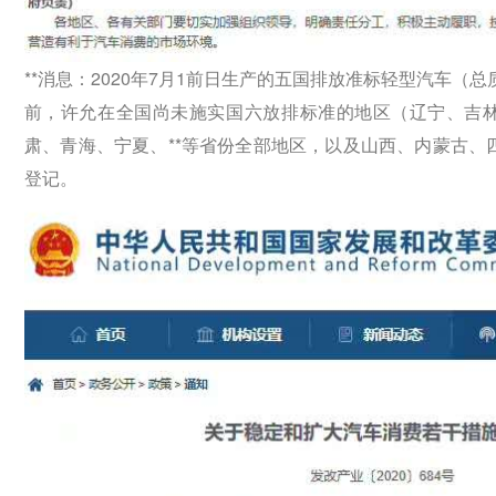
**消息：2020年7月1前日‬‬生产的五国‬‬排放准标‬‬轻型汽车
前，许允‬‬在全国尚未施实‬‬国六放排‬‬标准的地区（辽宁
肃、青海、宁夏、**等省份全部地区，以及山西、内蒙古、四川
登记。