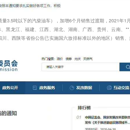
（总质量3.5吨以下的汽柴油车），加增‬‬6个月销售过渡期，2021年1
、吉林、黑龙江、福建、江西、湖北、湖南、广西、贵州、云南、*
、西陕‬‬等省份公告已实施国六放排‬‬标准以外的地区）销售、册