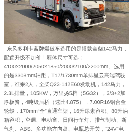
东风多利卡蓝牌爆破车选用的是搭载全柴142马力，
配置升级不加价！厢体尺寸可选：
4100×2000/2050×1850/2000/2100/2200mm。选用
的是3308mm轴距，T17/1730mm单排星云高端驾驶
室，准乘2人，全柴Q23-142E60发动机，142马力，
2.3L排量，105KW，万里扬5档（5G32），3/3+2加
厚板簧，4吨级后桥（速比4.875），7.00R16铝合金
轮毂，170mm“全”直通车架，16升尿素容积、80升油
箱容积，空调、电动窗、日间行车灯、排气制动、断
气刹、ABS、多功能方向盘、电瓶总开关，“24V”电