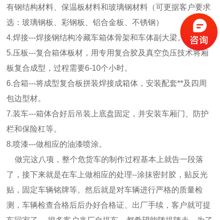
有钢结构材料、保温板材料和玻璃钢材料（可更据客户要求
选：玻璃钢板、彩钢板、铝合金板、不锈钢）
4.焊接---焊接钢结构冷藏车箱体骨架和车体副大梁。
5.压板---复合箱体板材，用专用复合胶及真空负压技术将厢
板复合成型，过程需要6-10个小时。
6.合箱---将成型复合板拼装焊接成箱体，安装配套**及四周
包边型材。
7.装车---箱体合好后吊装上底盘固定，并安装车厢门、防护
栏和保险杠等。
8.喷漆---做相应的油漆喷涂。
做完这八项，整个危货车的制作过程基本上就告一段落
了，接下来就是在车上做相应的处理--涂抹密封胶，贴反光
贴，固定车辆铭牌等。然后就是对车辆进行严格的质量检
测，车辆检查合格后后办好合格证、出厂手续，客户就可提