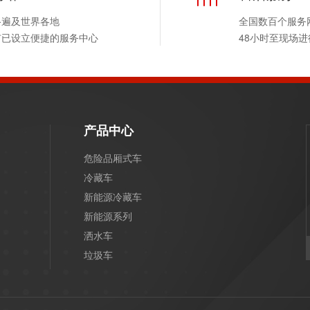
络遍及世界各地
全国数百个服务
市已设立便捷的服务中心
48小时至现场
产品中心
危险品厢式车
冷藏车
新能源冷藏车
新能源系列
洒水车
垃圾车