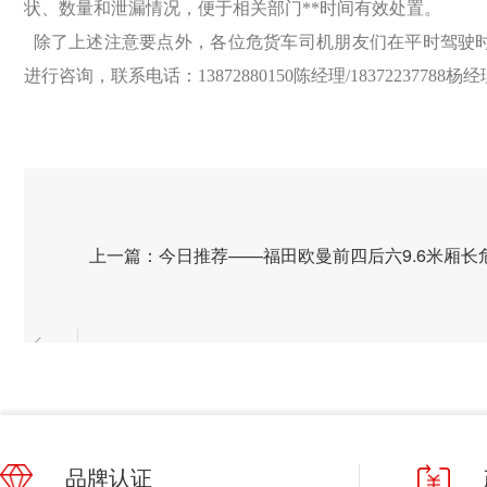
状、数量和泄漏情况，便于相关部门**时间有效处置。
除了上述注意要点外，各位危货车司机朋友们在平时驾驶
进行咨询，联系电话：13872880150陈经理/18372237788杨
上一篇：今日推荐——福田欧曼前四后六9.6米厢长
车
品牌认证