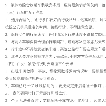
5、液体危险货物罐车装载完毕后，应将紧急切断阀关闭，确
（三）行车时五个注意
1、选择合理的、通行条件较好的行驶路线，远离城镇、居
按照公安机关批准的时间、路线行驶，不得随意变更。
2、保持安全的行车速度，任何情况下行驶速度不得超过80k
3、与前方车辆保持合理的行车间距，遇雨雾冰雪等恶劣天气
4、行车途中不得随意变换车道，高速公路行车要在规定车道
5、驾驶人要注意保持注意力，每驾车2小时左右应停车休息
（四）在发生紧急情况时要遵循三个要求
1、出现车辆故障、事故、货物漏撒等紧急情况时，要根据
处置预案和操作规程妥善处置。
2、车辆妨碍**又难以移动的，要按规定开启危险**报灯，在车
志，夜间要同时打开示廓灯和后位灯。
3、个人无法处置时，要将车辆停靠在尽可能空旷、远离人