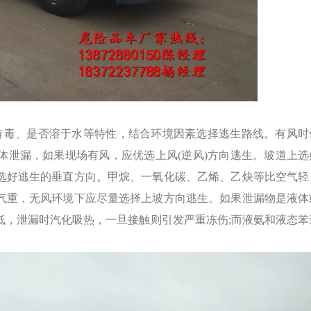
有毒、是否溶于水等特性，结合环境因素选择逃生路线。有风时
体泄漏，如果现场有风，应优选上风(逆风)方向逃生。坡道上选
选好逃生的垂直方向。甲烷、一氧化碳、乙烯、乙炔等比空气轻
气重，无风环境下应尽量选择上坡方向逃生。如果泄漏物是液体
低，泄漏时汽化吸热，一旦接触则引发严重冻伤;而液氨和液态苯