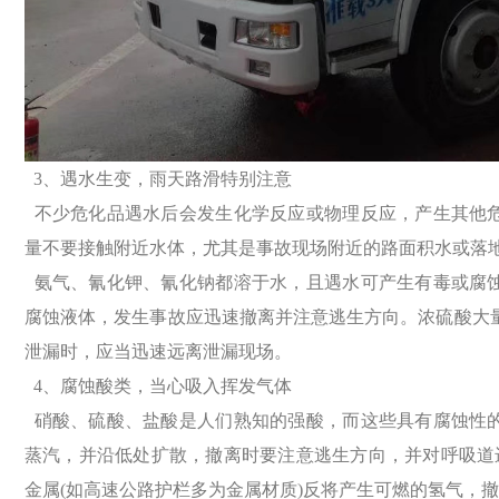
3、遇水生变，雨天路滑特别注意
不少危化品遇水后会发生化学反应或物理反应，产生其他
量不要接
触附近水体，尤其是事故现场附近的路面积水或落
氨气、氰化钾、氰化钠都溶于水，且遇水可产生有毒或腐
腐蚀液体
，发生事故应迅速撤离并注意逃生方向。浓硫酸大
泄漏时，应当迅速
远离泄漏现场。
4、腐蚀酸类，当心吸入挥发气体
硝酸、硫酸、盐酸是人们熟知的强酸，而这些具有腐蚀性
蒸汽，并
沿低处扩散，撤离时要注意逃生方向，并对呼吸道
金属(如高速公路护
栏多为金属材质)反将产生可燃的氢气，