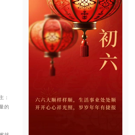
主：
量的
擦就