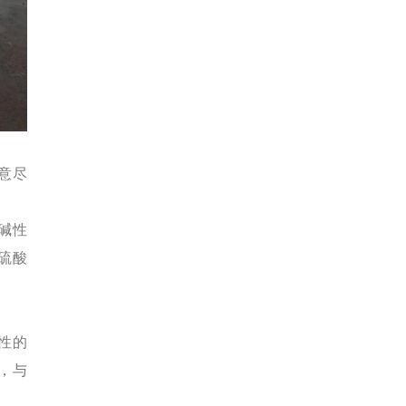
意尽
碱性
硫酸
性的
，与