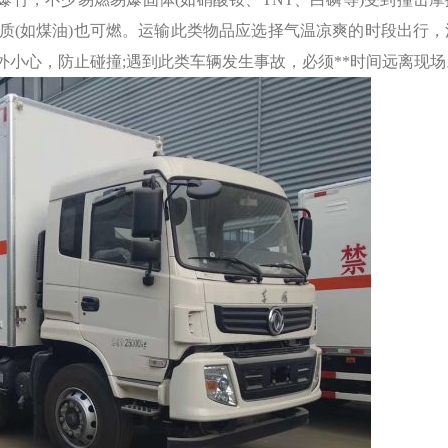
质(如煤油)也可燃。运输此类物品应选择气温凉爽的时段出行，
外小心，防止碰撞;遇到此类车辆发生事故，必须**时间远离现场