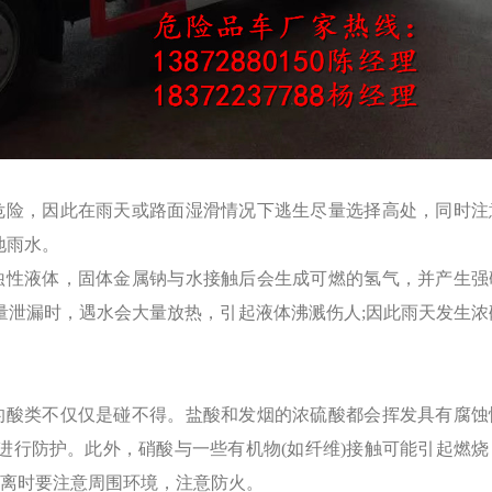
危险，因此在雨天或路面湿滑情况下逃生尽量选择高处，同时注
地雨水。
蚀性液体，固体金属钠与水接触后会生成可燃的氢气，并产生强
量泄漏时，遇水会大量放热，引起液体沸溅伤人;因此雨天发生浓
的酸类不仅仅是碰不得。盐酸和发烟的浓硫酸都会挥发具有腐蚀
进行防护。此外，硝酸与一些有机物(如纤维)接触可能引起燃烧
撤离时要注意周围环境，注意防火。