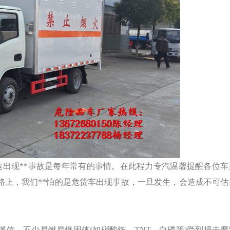
出现**事故是每年常有的事情。在此程力专汽温馨提醒各位车
路上，我们**怕的是危货车出现事故，一旦发生，会造成不可估
竹，不少易燃易爆固体(如硝酸铵、TNT、白磷等)受到撞击摩