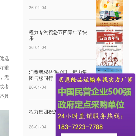
26-01-04
程力专汽祝您五四青年节快
乐
26-01-04
优选
好垂
消费者权益保护日，程力集
团与您同行
，无
26-01-04
或者
还具
程力集团祝您元宵节快乐
26-01-04