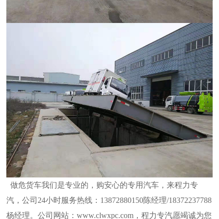
做危货车我们是专业的，
购安心的专用汽车，来程力专
汽，公司24小时服务热线：13872880150陈经理/18372237788
杨经理。公司网站：www.clwxpc.com，程力
专汽愿竭诚为您