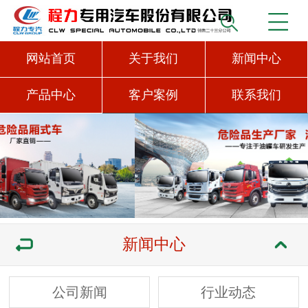
网站首页
关于我们
新闻中心
产品中心
客户案例
联系我们
新闻中心
公司新闻
行业动态