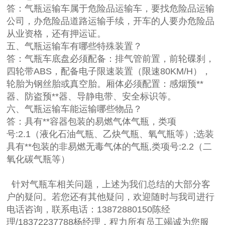
答：气瓶运输车属于危险品运输车，要找危险品运输
公司，办危险品道路运输手续，开车的人要办危险品
从业资格，还有押运证。
五、气瓶运输车有哪些特殊装置？
答：气瓶车底盘必须配备：排气管前置，前轮碟刹，
四轮带ABS，配备电子限速装置（限速80KM/H），
轮胎为钢丝胎或真空胎。厢体必须配置：感烟预**
器、防盗预**器、导静电带、安全标识等。
六、气瓶运输车能运输哪些物品？
答：具有**容器包装的易燃气体气瓶，类项
号:2.1（液化石油气瓶、乙炔气瓶、氧气瓶等）;选装
具有**包装的非易燃无毒气体的气瓶,类项号:2.2（二
氧化碳气瓶等）
针对气瓶车相关问题，上述为我们总结的大部分客
户的疑问。若您还有其他疑问，欢迎随时与我司进行
电话咨询，联系电话：13872880150陈经
理/18372237788杨经理，程力所有员工竭诚为您服