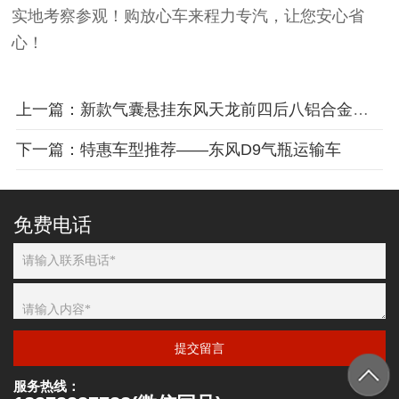
实地考察参观！购放心车来程力专汽，让您安心省
心！
上一篇：新款气囊悬挂东风天龙前四后八铝合金运油车
下一篇：特惠车型推荐——东风D9气瓶运输车
免费电话
提交留言
服务热线：