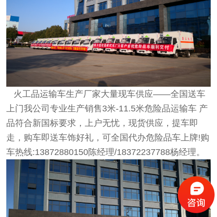
火工品运输车生产厂家大量现车供应——全国送车
上门我公司专业生产销售3米-11.5米危险品运输车 产
品符合新国标要求，上户无忧，现货供应，提车即
走，购车即送车饰好礼，可全国代办危险品车上牌!购
车热线:13872880150陈经理/18372237788杨经理。