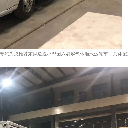
力专汽为您推荐东风途逸小型国六易燃气体厢式运输车，具体配