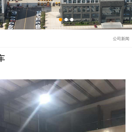
公司新闻 
车