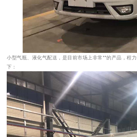
小型气瓶、液化气配送，是目前市场上非常**的产品，程
下：