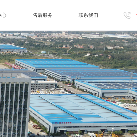
中心
售后服务
联系我们