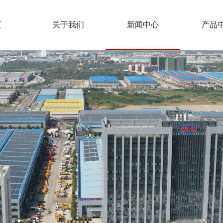
页
关于我们
新闻中心
产品