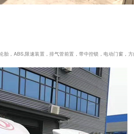
4LT轮胎，ABS,限速装置，排气管前置，带中控锁，电动门窗，