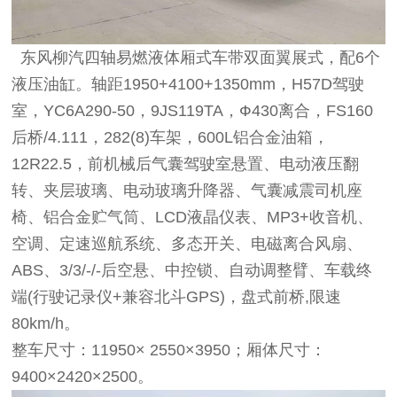
东风柳汽四轴易燃液体厢式车带双面翼展式，配6个
液压油缸。轴距1950+4100+1350mm，H57D驾驶
室，YC6A290-50，9JS119TA，Ф430离合，FS160
后桥/4.111，282(8)车架，600L铝合金油箱，
12R22.5，前机械后气囊驾驶室悬置、电动液压翻
转、夹层玻璃、电动玻璃升降器、气囊减震司机座
椅、铝合金贮气筒、LCD液晶仪表、MP3+收音机、
空调、定速巡航系统、多态开关、电磁离合风扇、
ABS、3/3/-/-后空悬、中控锁、自动调整臂、车载终
端(行驶记录仪+兼容北斗GPS)，盘式前桥,限速
80km/h。
整车尺寸：11950× 2550×3950；厢体尺寸：
9400×2420×2500。