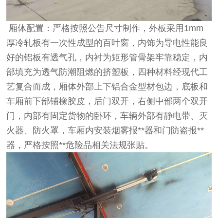
厢体配置：严格按照公告尺寸制作，外板采用1mm
厚冷轧板有一次性成型的百叶窗，内饰为导电性能良
好的铝板有透气孔，内衬为矩形管骨架牢靠稳定，内
部填充为透气防潮阻燃的挤塑板，四种材料经现代工
艺复合而成，厢体外部上下铝合金型材包边，底板和
车厢前下部铺橡胶皮，后门双开，右侧中部两个双开
门，内部有固定货物的卧环，车辆外部有静电带、灭
火器、防火罩，车厢内安装烟雾报**器和门防盗报**
器，严格按照**危险品相关法规张贴。