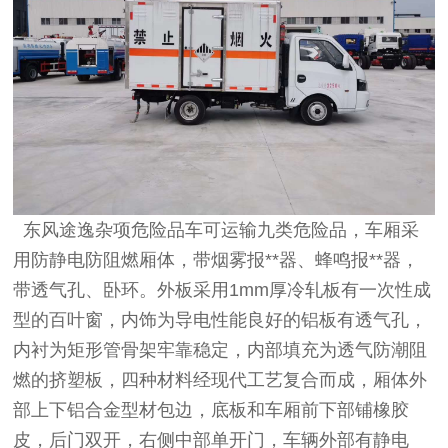
东风途逸杂项危险品车可运输九类危险品，车厢采
用防静电防阻燃厢体，带烟雾报**器、蜂鸣报**器，
带透气孔、卧环。外板采用1mm厚冷轧板有一次性成
型的百叶窗，内饰为导电性能良好的铝板有透气孔，
内衬为矩形管骨架牢靠稳定，内部填充为透气防潮阻
燃的挤塑板，四种材料经现代工艺复合而成，厢体外
部上下铝合金型材包边，底板和车厢前下部铺橡胶
皮，后门双开，右侧中部单开门，车辆外部有静电