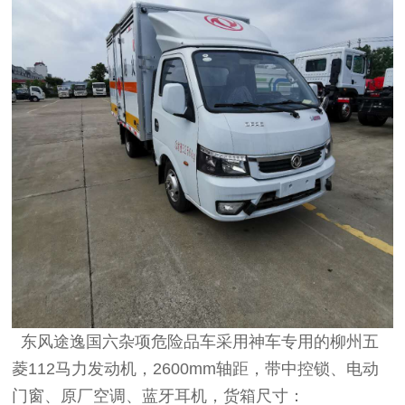
东风途逸国六杂项危险品车采用神车专用的柳州五
菱112马力发动机，2600mm轴距，带中控锁、电动
门窗、原厂空调、蓝牙耳机，货箱尺寸：