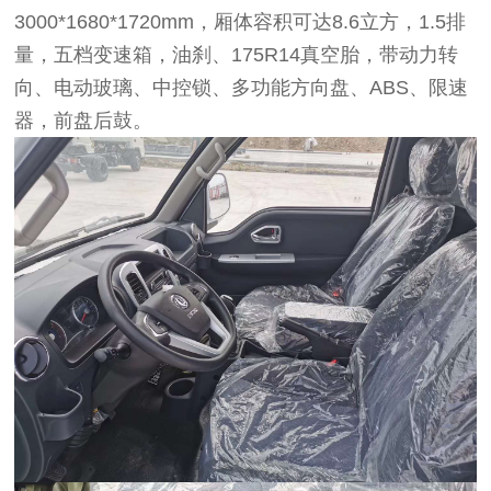
3000*1680*1720mm，厢体容积可达8.6立方，1.5排
量，五档变速箱，油刹、175R14真空胎，带动力转
向、电动玻璃、中控锁、多功能方向盘、ABS、限速
器，前盘后鼓。