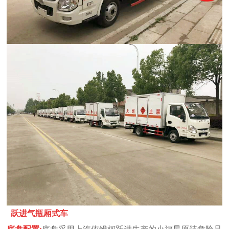
跃进气瓶厢式车