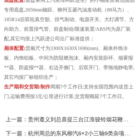
底盘配置:
底盘采用上汽依维柯跃进生产的小福星原装危险品
专用底盘,2650mm轴距、柳州五菱汽油发动机（88马力）、
185R14后双轮真空胎、排气制动、电源开关、大灯调节、方
向助力、前置排气管、前盘制动/限速装置/ABS均为原厂装
配,其它均按上汽跃进公司出厂标准提供；
厢体配置:
货厢尺寸为3300X1630X1690(mm)、厢体外饰冷
板、内饰铝板、中间为防阻燃泡沫、厢内安装卧环、烟雾报
**器、防盗报**器、右边开侧门、后双开门、带拖地静电带,
其它均按厂标组织生产；
生产
期和交货期:制作
周期7个工作日;支持全国范围内送货上
门,运输费用按3元/公里进行计算,交货期顺延7个工作日。
上一篇：贵州遵义刘总喜提三台江淮骏铃烟花鞭炮运输车
下一篇：杭州周总的东风柳汽6×2小三轴9类杂项危险品运输车完工待发车