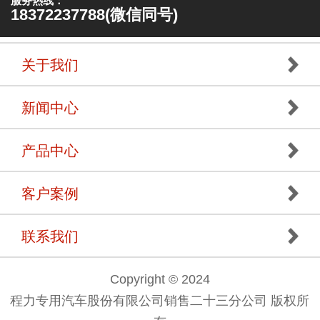
服务热线：
18372237788(微信同号)
关于我们
新闻中心
产品中心
客户案例
联系我们
Copyright © 2024
程力专用汽车股份有限公司销售二十三分公司 版权所