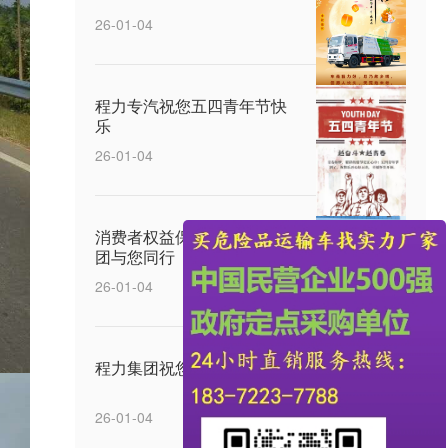
26-01-04
程力专汽祝您五四青年节快
乐
26-01-04
消费者权益保护日，程力集
团与您同行
26-01-04
程力集团祝您元宵节快乐
26-01-04