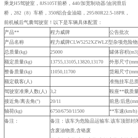
乘龙H5驾驶室，8JS105T前桥，440/加
宽制动器/油润滑后
桥，282（8）车桥，350l铝合金油箱，295/80R22.5-18PR，
前机械后气囊驾驶室！以下是车辆具体配置：
产品**
程力威牌
公告批次
产品名称
程力威
牌CLW5252XZWLZ型杂项危
总质量(kg)
25000
罐体容积(m3
额定质量(kg)
13755,13105,13820,13170
外形尺寸(mm
整备质量(kg)
11050,11700
货厢尺寸(mm
额定载客(人)
准拖挂车总质量
驾驶室准乘人数(人)
3,2
鞍座**载质量(
接近角/离去角(°)
20/11
前悬/后悬(mm
轴荷(kg)
6750/6750/11500
**车速(km/h)
备注：
备注：该车为危险品运输车.该车顶部封闭
含废油物质,含铬废