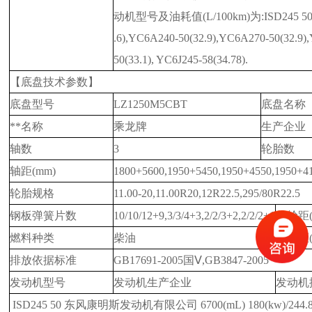
动机型号及油耗值(L/100km)为:ISD245 50(31
.6),YC6A240-50(32.9),YC6A270-50(32.9)
50(33.1), YC6J245-58(34.78).
【底盘技术参数】
底盘型号
LZ1250M5CBT
底盘名称
**名称
乘龙牌
生产企业
轴数
3
轮胎数
轴距(mm)
1800+5600,1950+5450,1950+4550,1950+4
轮胎规格
11.00-20,11.00R20,12R22.5,295/80R22.5
钢板弹簧片数
10/10/12+9,3/3/4+3,2/2/3+2,2/2/2+1
前轮距(
燃料种类
柴油
后轮距(
排放依据标准
GB17691-2005国Ⅴ,GB3847-2005
发动机型号
发动机生产企业
发动机
ISD245 50
东风康明斯发动机有限公司
6700(mL)
180(kw)/244.8