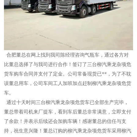
合肥董总在网上找到我司陈经理咨询气瓶车，通过各方对
比董总选择了与我司进行合作！签订了三台柳汽乘龙杂项危
货车购车合同并支
付了定金。公司常备现货已**，为了不耽
误董总用车，公司车间工人加班加点赶制柳汽
乘龙杂项危货
车。
通过十天时间三台柳汽乘龙杂项危货车已全部生产完毕，
董总带着司机来厂提车，看到车后董总非常满意，立即支付
了余款！并表示后
续还会加购车辆！感谢董总的信任与支
持，祝生意兴隆！董总订购的柳汽乘龙杂项危货车采用柳汽