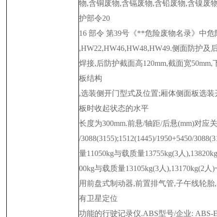
物,含铜废物,含镉废物,含铅废物,含镍废物
护部令20
16 部令 第39号《**危险废物名录》中危险废
,HW22,HW46,HW48,HW49.侧面防
焊接,后防护截面高120mm,截面宽50mm
板结构
,选装侧开门型式及位置;厢体侧面板选装
板时收起状态的水平
长度为300mm.前悬/轴距/后悬(mm)对应关系为:1
/3088(3155);1512(1445)/1950+5450/308
量11050kg与载质量13755kg(3人),1382
00kg与载质量13105kg(3人),13170k
用前盘式制动器,前置排气管,子午线轮胎,限
有卫星定位
功能的行驶记录仪.ABS型号/企业: ABS-E