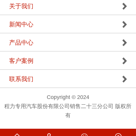
关于我们
新闻中心
产品中心
客户案例
联系我们
Copyright © 2024
程力专用汽车股份有限公司销售二十三分公司 版权所
有