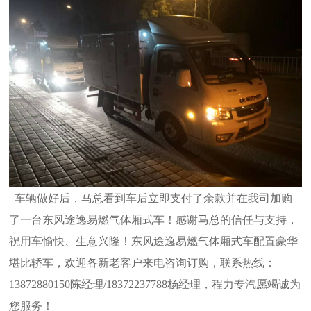
车辆做好后，马总看到车后立即支付了余款并在我司加购
了一台东风途逸易燃气体厢式车！感谢马总的信任与支持，
祝用车愉快、生意兴隆！东风途逸易燃气体厢式车配置豪华
堪比轿车，欢迎各新老客户来电咨询订购，联系热线：
13872880150陈经理/18372237788杨经理，程力专汽愿竭诚为
您服务！